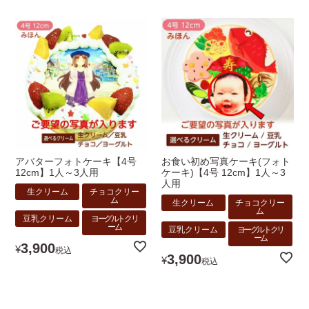
アバターフォトケーキ【4号
お食い初め写真ケーキ(フォト
12cm】1人～3人用
ケーキ)【4号 12cm】1人～3
人用
生クリーム
チョコクリー
ム
生クリーム
チョコクリー
ム
豆乳クリーム
ヨーグルトクリ
ーム
豆乳クリーム
ヨーグルトクリ
ーム
3,900
¥
税込
3,900
¥
税込