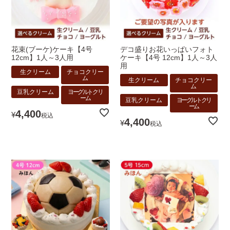
花束(ブーケ)ケーキ【4号
デコ盛りお花いっぱいフォト
12cm】1人～3人用
ケーキ【4号 12cm】1人～3人
用
生クリーム
チョコクリー
ム
生クリーム
チョコクリー
ム
豆乳クリーム
ヨーグルトクリ
ーム
豆乳クリーム
ヨーグルトクリ
ーム
4,400
¥
税込
4,400
¥
税込