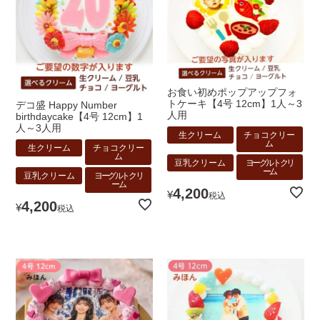
お食い初めポップアップフォ
トケーキ【4号 12cm】1人～3
デコ盛 Happy Number
人用
birthdaycake【4号 12cm】1
人～3人用
生クリーム
チョコクリー
ム
生クリーム
チョコクリー
ム
豆乳クリーム
ヨーグルトクリ
ーム
豆乳クリーム
ヨーグルトクリ
ーム
4,200
¥
税込
4,200
¥
税込