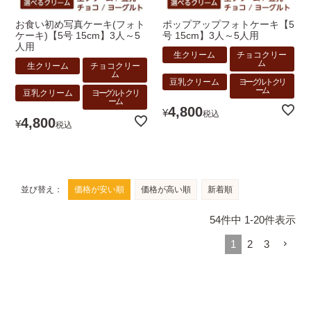
お食い初め写真ケーキ(フォト
ポップアップフォトケーキ【5
ケーキ)【5号 15cm】3人～5
号 15cm】3人～5人用
人用
生クリーム
チョコクリー
ム
生クリーム
チョコクリー
ム
豆乳クリーム
ヨーグルトクリ
ーム
豆乳クリーム
ヨーグルトクリ
ーム
4,800
¥
税込
4,800
¥
税込
並び替え
価格が安い順
価格が高い順
新着順
54
件中
1
-
20
件表示
1
2
3