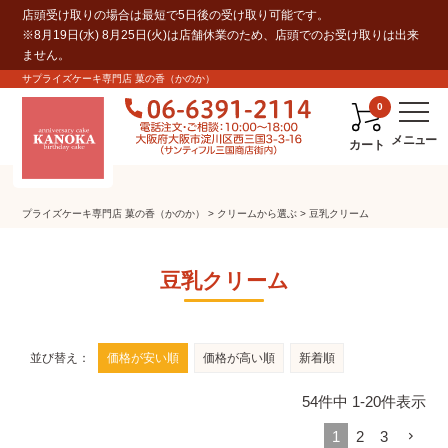
店頭受け取りの場合は最短で5日後の受け取り可能です。
※8月19日(水) 8月25日(火)は店舗休業のため、店頭でのお受け取りは出来
ません。
サプライズケーキ専門店 菓の香（かのか）
0
カート
プライズケーキ専⾨店 菓の⾹（かのか）
クリームから選ぶ
豆乳クリーム
豆乳クリーム
並び替え
価格が安い順
価格が高い順
新着順
54
件中
1
-
20
件表示
1
2
3