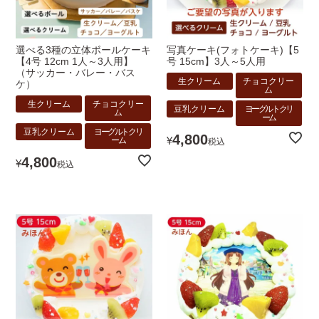
選べる3種の立体ボールケーキ
写真ケーキ(フォトケーキ)【5
【4号 12cm 1人～3人用】
号 15cm】3人～5人用
（サッカー・バレー・バス
生クリーム
チョコクリー
ケ）
ム
生クリーム
チョコクリー
豆乳クリーム
ヨーグルトクリ
ム
ーム
豆乳クリーム
ヨーグルトクリ
4,800
¥
ーム
税込
4,800
¥
税込