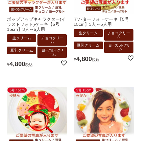
ポップアップキャラクター(イ
アバターフォトケーキ【5号
ラストフォト)ケーキ【5号
15cm】3人～5人用
15cm】3人～5人用
生クリーム
チョコクリー
ム
生クリーム
チョコクリー
ム
豆乳クリーム
ヨーグルトクリ
ーム
豆乳クリーム
ヨーグルトクリ
ーム
4,800
¥
税込
4,800
¥
税込