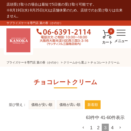
店頭受け取りの場合は最短で5日後の受け取り可能です。
※8月19日(水) 8月25日(火)は店舗休業のため、店頭でのお受け取りは出来
ません。
サプライズケーキ専門店 菓の香（かのか）
0
カート
プライズケーキ専⾨店 菓の⾹（かのか）
クリームから選ぶ
チョコレートクリーム
チョコレートクリーム
並び替え
価格が安い順
価格が高い順
新着順
63
件中
41
-
60
件表示
1
2
3
4