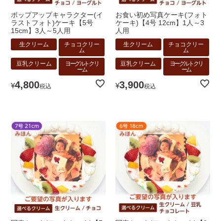
ポップアップキャラクター(イ
お食い初め写真ケーキ(フォト
ラストフォト)ケーキ【5号
ケーキ)【4号 12cm】1人～3
15cm】3人～5人用
人用
生クリーム
チョコクリー
生クリーム
チョコクリー
ム
ム
豆乳クリーム
ヨーグルトクリ
豆乳クリーム
ヨーグルトクリ
ーム
ーム
4,800
3,900
¥
¥
税込
税込