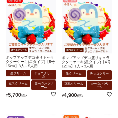
ポップアップデコ盛りキャラ
ポップアップデコ盛りキャラ
クターケーキ(星タイプ)【5号
クターケーキ(星タイプ)【4号
15cm】3人～5人用
12cm】1人～3人用
生クリーム
チョコクリー
生クリーム
チョコクリー
ム
ム
豆乳クリーム
ヨーグルトクリ
豆乳クリーム
ヨーグルトクリ
ーム
ーム
5,700
4,900
¥
¥
税込
税込