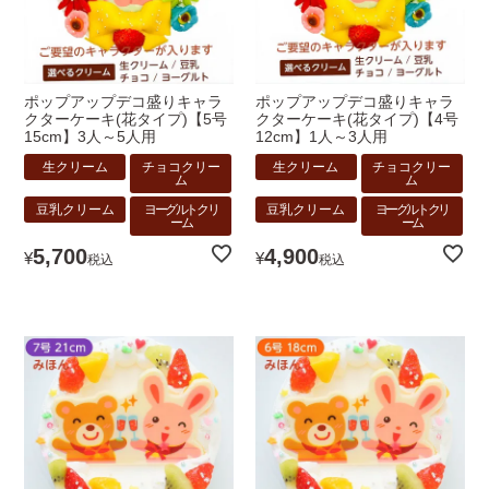
ポップアップデコ盛りキャラ
ポップアップデコ盛りキャラ
クターケーキ(花タイプ)【5号
クターケーキ(花タイプ)【4号
15cm】3人～5人用
12cm】1人～3人用
生クリーム
チョコクリー
生クリーム
チョコクリー
ム
ム
豆乳クリーム
ヨーグルトクリ
豆乳クリーム
ヨーグルトクリ
ーム
ーム
5,700
4,900
¥
¥
税込
税込