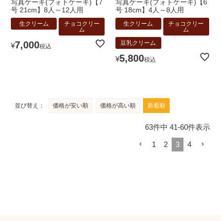
写真ケーキ(フォトケーキ)【7
写真ケーキ(フォトケーキ)【6
号 21cm】8人～12人用
号 18cm】4人～8人用
生クリーム
チョコクリー
生クリーム
チョコクリー
ム
ム
7,000
豆乳クリーム
¥
税込
5,800
¥
税込
並び替え
価格が安い順
価格が高い順
新着順
63
件中
41
-
60
件表示
1
2
3
4