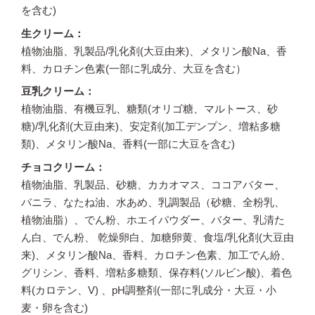
を含む)
生クリーム
植物油脂、乳製品/乳化剤(大豆由来)、メタリン酸Na、香
料、カロチン色素(一部に乳成分、大豆を含む）
豆乳クリーム
植物油脂、有機豆乳、糖類(オリゴ糖、マルトース、砂
糖)/乳化剤(大豆由来)、安定剤(加工デンプン、増粘多糖
類)、メタリン酸Na、香料(一部に大豆を含む)
チョコクリーム
植物油脂、乳製品、砂糖、カカオマス、ココアバター、
バニラ、なたね油、水あめ、乳調製品（砂糖、全粉乳、
植物油脂）、でん粉、ホエイパウダー、バター、乳清た
ん白、でん粉、 乾燥卵白、加糖卵黄、食塩/乳化剤(大豆由
来)、メタリン酸Na、香料、カロチン色素、加工でん紛、
グリシン、香料、増粘多糖類、保存料(ソルビン酸)、着色
料(カロテン、V) 、pH調整剤(一部に乳成分・大豆・小
麦・卵を含む)