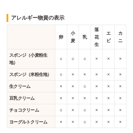
アレルギー物資の表示
落
小
エ
カ
卵
乳
花
麦
ビ
ニ
生
スポンジ（小麦粉生
○
○
○
×
×
×
地）
スポンジ（米粉生地）
○
×
×
×
×
×
生クリーム
×
×
○
×
×
×
豆乳クリーム
×
×
×
×
×
×
チョコクリーム
○
×
○
×
×
×
ヨーグルトクリーム
×
×
○
×
×
×