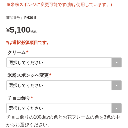
※米粉スポンジに変更可能です(卵は使用しています。)
商品番号
PH30-5
5,100
¥
税込
クリーム
(
必
米粉スポンジへ変更
須
(
)
必
チョコ飾り
須
(
)
必
チョコ飾りの100dayの色とお花フレームの色を3色の中
須
からお選びください。