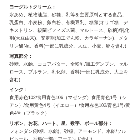
ヨーグルトクリーム
水あめ、植物油脂、砂糖、乳等を主要原料とする食品、
乳蛋白、小麦粉、卵白粉、有機豆乳、糖類(オリゴ糖、デ
キストリン、殺菌ビフィズス菌、マルトース、砂糖)/乳化
剤(大豆由来)、安定剤(加工でん粉、カラギーナン)、メタ
リン酸Na、香料(一部に乳成分、大豆、小麦、卵を含む)
写真部分
砂糖、水飴、ココアバター、全粉乳/加工デンプン、セル
ロース、プルラン、乳化剤、香料(一部に乳成分、大豆を
含む)
インク
食用赤色102/食用青色106（マゼンダ）食用青色1号（シ
アン）/食用黄色4号（イエロー）/食用赤色102/青色1号/黄
色4号（ブラック）
リボン、お花、ハート、星、数字、ボール部分
フォンダン(砂糖、水飴)、砂糖、アーモンド、水飴/ソル
ビトール、香料(一部にアーモンド含む)