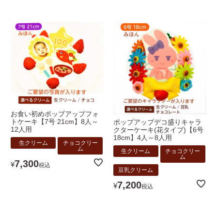
お食い初めポップアップフォ
トケーキ【7号 21cm】8人～
ポップアップデコ盛りキャラ
12人用
クターケーキ(花タイプ)【6号
18cm】4人～8人用
生クリーム
チョコクリー
ム
生クリーム
チョコクリー
ム
7,300
¥
税込
豆乳クリーム
7,200
¥
税込