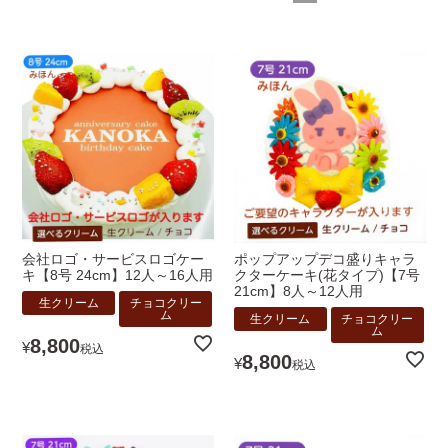
会社ロゴ・サービスロゴケー
ポップアップデコ盛りキャラ
キ【8号 24cm】12人～16人用
クターケーキ(花タイプ)【7号
21cm】8人～12人用
生クリーム
チョコクリー
ム
生クリーム
チョコクリー
ム
8,800
¥
税込
8,800
¥
税込