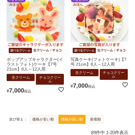
ポップアップキャラクター(イ
写真ケーキ(フォトケーキ)【7
ラストフォト)ケーキ【7号
号 21cm】8人～12人用
21cm】8人～12人用
生クリーム
チョコクリー
ム
生クリーム
チョコクリー
ム
7,000
¥
税込
7,000
¥
税込
並び替え
価格が安い順
価格が高い順
新着順
89
件中
1
-
20
件表示