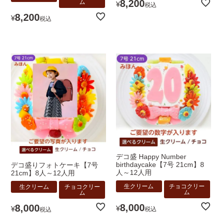
8,200
ム
¥
税込
8,200
¥
税込
デコ盛 Happy Number
birthdaycake【7号 21cm】8
デコ盛りフォトケーキ【7号
人～12人用
21cm】8人～12人用
生クリーム
チョコクリー
生クリーム
チョコクリー
ム
ム
8,000
8,000
¥
¥
税込
税込