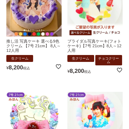
推し活 写真ケーキ 選べる9色
ブライダル写真ケーキ(フォト
クリーム 【7号 21cm】 8人～
ケーキ)【7号 21cm】8人～12
12人用
人用
生クリーム
生クリーム
チョコクリー
ム
8,200
¥
税込
8,200
¥
税込