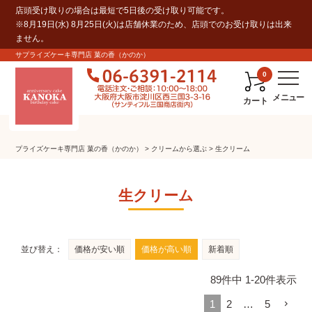
店頭受け取りの場合は最短で5日後の受け取り可能です。
※8月19日(水) 8月25日(火)は店舗休業のため、店頭でのお受け取りは出来
ません。
サプライズケーキ専門店 菓の香（かのか）
0
カート
プライズケーキ専⾨店 菓の⾹（かのか）
クリームから選ぶ
生クリーム
生クリーム
並び替え
価格が安い順
価格が高い順
新着順
89
件中
1
-
20
件表示
1
2
…
5