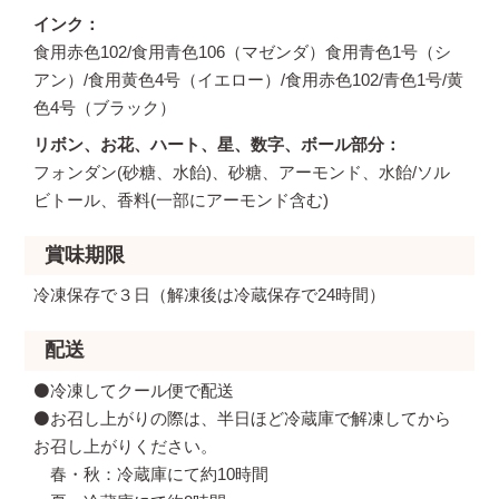
インク
食用赤色102/食用青色106（マゼンダ）食用青色1号（シ
アン）/食用黄色4号（イエロー）/食用赤色102/青色1号/黄
色4号（ブラック）
リボン、お花、ハート、星、数字、ボール部分
フォンダン(砂糖、水飴)、砂糖、アーモンド、水飴/ソル
ビトール、香料(一部にアーモンド含む)
賞味期限
冷凍保存で３日（解凍後は冷蔵保存で24時間）
配送
⚫️冷凍してクール便で配送
⚫️お召し上がりの際は、半日ほど冷蔵庫で解凍してから
お召し上がりください。
春・秋：冷蔵庫にて約10時間