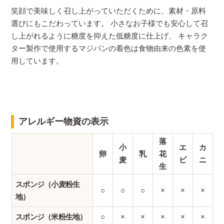
笑顔で美味しく召し上がっていただくために、素材・原料
選びにもこだわっています。 小さなお子様でも安心して召
し上がれるように糖度を抑えた低糖度に仕上げ、 キャラク
ター製作で使用するマジパンの着色は食物由来の色素を使
用しています。
アレルギー物資の表示
落
小
エ
カ
卵
乳
花
麦
ビ
ニ
生
スポンジ（小麦粉生
○
○
○
×
×
×
地）
スポンジ（米粉生地）
○
×
×
×
×
×