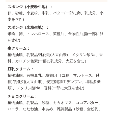
スポンジ（小麦粉生地）
卵、砂糖、小麦粉、牛乳、バター(一部に卵、乳成分、小
麦を含む)
スポンジ（米粉生地）
米粉、卵、トレハロース、菜種油、食物性油脂(一部に卵
を含む)
生クリーム
植物油脂、乳製品/乳化剤(大豆由来)、メタリン酸Na、香
料、カロチン色素(一部に乳成分、大豆を含む）
豆乳クリーム
植物油脂、有機豆乳、糖類(オリゴ糖、マルトース、砂
糖)/乳化剤(大豆由来)、安定剤(加工デンプン、増粘多糖
類)、メタリン酸Na、香料(一部に大豆を含む)
チョコクリーム
植物油脂、乳製品、砂糖、カカオマス、ココアバター、
バニラ、なたね油、水あめ、乳調製品（砂糖、全粉乳、