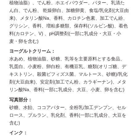
植物油脂）、でん粉、ホエイパウダー、バター、乳清た
ん白、でん粉、 乾燥卵白、加糖卵黄、食塩/乳化剤(大豆由
来)、メタリン酸Na、香料、カロチン色素、加工でん紛、
グリシン、香料、増粘多糖類、保存料(ソルビン酸)、着色
料(カロテン、V) 、pH調整剤(一部に乳成分・大豆・小
麦・卵を含む)
ヨーグルトクリーム
水あめ、植物油脂、砂糖、乳等を主要原料とする食品、
乳蛋白、小麦粉、卵白粉、有機豆乳、糖類(オリゴ糖、デ
キストリン、殺菌ビフィズス菌、マルトース、砂糖)/乳化
剤(大豆由来)、安定剤(加工でん粉、カラギーナン)、メタ
リン酸Na、香料(一部に乳成分、大豆、小麦、卵を含む)
写真部分
砂糖、水飴、ココアバター、全粉乳/加工デンプン、セル
ロース、プルラン、乳化剤、香料(一部に乳成分、大豆を
含む)
インク