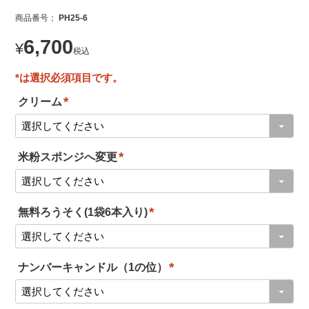
商品番号
PH25-6
6,700
¥
税込
クリーム
(
必
米粉スポンジへ変更
須
(
)
必
無料ろうそく(1袋6本入り)
須
(
)
必
ナンバーキャンドル（1の位）
須
(
)
必