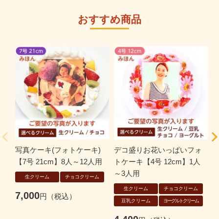
おすすめ商品
写真ケーキ(フォトケーキ)
デコ盛りお花いっぱいフォ
【7号 21cm】8人～12人用
トケーキ【4号 12cm】1人
ー
～3人用
生クリーム
チョコクリーム
生クリーム
チョコクリーム
7,000
豆乳クリーム
ヨーグルトクリーム
6