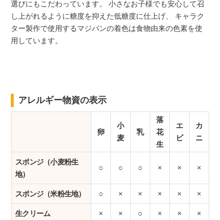
選びにもこだわっています。 小さなお子様でも安心して召
し上がれるように糖度を抑えた低糖度に仕上げ、 キャラク
ター製作で使用するマジパンの着色は食物由来の色素を使
用しています。
アレルギー物資の表示
落
小
エ
カ
卵
乳
花
麦
ビ
ニ
生
スポンジ（小麦粉生
○
○
○
×
×
×
地）
スポンジ（米粉生地）
○
×
×
×
×
×
生クリーム
×
×
○
×
×
×