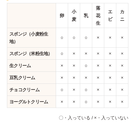
落
小
エ
カ
卵
乳
花
麦
ビ
ニ
生
スポンジ（小麦粉生
○
○
○
×
×
×
地）
スポンジ（米粉生地）
○
×
×
×
×
×
生クリーム
×
×
○
×
×
×
豆乳クリーム
×
×
×
×
×
×
チョコクリーム
○
×
○
×
×
×
ヨーグルトクリーム
×
×
○
×
×
×
〇・入っている / ×・入っていない