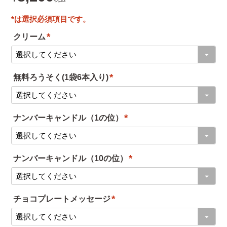
クリーム
(
必
無料ろうそく(1袋6本入り)
須
(
)
必
ナンバーキャンドル（1の位）
須
(
)
必
ナンバーキャンドル（10の位）
須
(
)
必
チョコプレートメッセージ
須
(
)