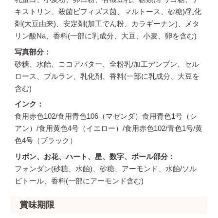
キストリン、殺菌ビフィズス菌、マルトース、砂糖)/乳化
剤(大豆由来)、安定剤(加工でん粉、カラギーナン)、メタ
リン酸Na、香料(一部に乳成分、大豆、小麦、卵を含む)
写真部分
砂糖、水飴、ココアバター、全粉乳/加工デンプン、セル
ロース、プルラン、乳化剤、香料(一部に乳成分、大豆を
含む)
インク
食用赤色102/食用青色106（マゼンダ）食用青色1号（シ
アン）/食用黄色4号（イエロー）/食用赤色102/青色1号/黄
色4号（ブラック）
リボン、お花、ハート、星、数字、ボール部分
フォンダン(砂糖、水飴)、砂糖、アーモンド、水飴/ソル
ビトール、香料(一部にアーモンド含む)
賞味期限