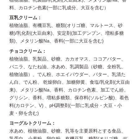
料、カロチン色素(一部に乳成分、大豆を含む）
豆乳クリーム
植物油脂、有機豆乳、糖類(オリゴ糖、マルトース、砂
糖)/乳化剤(大豆由来)、安定剤(加工デンプン、増粘多糖
類)、メタリン酸Na、香料(一部に大豆を含む)
チョコクリーム
植物油脂、乳製品、砂糖、カカオマス、ココアバター、
バニラ、なたね油、水あめ、乳調製品（砂糖、全粉乳、
植物油脂）、でん粉、ホエイパウダー、バター、乳清た
ん白、でん粉、 乾燥卵白、加糖卵黄、食塩/乳化剤(大豆由
来)、メタリン酸Na、香料、カロチン色素、加工でん紛、
グリシン、香料、増粘多糖類、保存料(ソルビン酸)、着色
料(カロテン、V) 、pH調整剤(一部に乳成分・大豆・小
麦・卵を含む)
ヨーグルトクリーム
水あめ、植物油脂、砂糖、乳等を主要原料とする食品、
乳蛋白、小麦粉、卵白粉、有機豆乳、糖類(オリゴ糖、デ