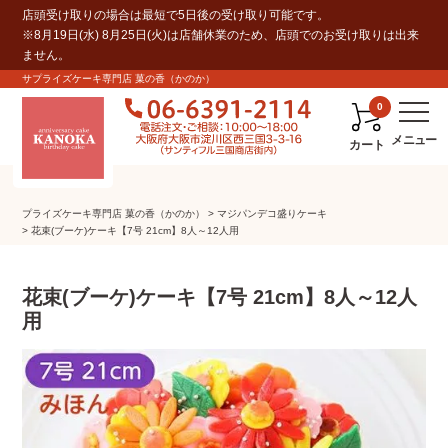
店頭受け取りの場合は最短で5日後の受け取り可能です。
※8月19日(水) 8月25日(火)は店舗休業のため、店頭でのお受け取りは出来
ません。
サプライズケーキ専門店 菓の香（かのか）
0
カート
プライズケーキ専⾨店 菓の⾹（かのか）
マジパンデコ盛りケーキ
花束(ブーケ)ケーキ【7号 21cm】8人～12人用
花束(ブーケ)ケーキ【7号 21cm】8人～12人
用