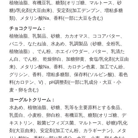
植物油脂、有機豆乳、糖類(オリゴ糖、マルトース、砂
糖)/乳化剤(大豆由来)、安定剤(加工デンプン、増粘多糖
類)、メタリン酸Na、香料(一部に大豆を含む)
チョコクリーム
植物油脂、乳製品、砂糖、カカオマス、ココアバター、
バニラ、なたね油、水あめ、乳調製品（砂糖、全粉乳、
植物油脂）、でん粉、ホエイパウダー、バター、乳清た
ん白、でん粉、 乾燥卵白、加糖卵黄、食塩/乳化剤(大豆由
来)、メタリン酸Na、香料、カロチン色素、加工でん紛、
グリシン、香料、増粘多糖類、保存料(ソルビン酸)、着色
料(カロテン、V) 、pH調整剤(一部に乳成分・大豆・小
麦・卵を含む)
ヨーグルトクリーム
水あめ、植物油脂、砂糖、乳等を主要原料とする食品、
乳蛋白、小麦粉、卵白粉、有機豆乳、糖類(オリゴ糖、デ
キストリン、殺菌ビフィズス菌、マルトース、砂糖)/乳化
剤(大豆由来)、安定剤(加工でん粉、カラギーナン)、メタ