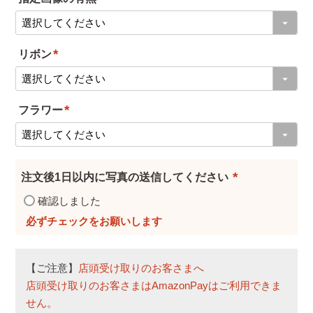
(
必
リボン
須
(
)
必
フラワー
須
(
)
必
須
注文後1日以内に写真の送信してください
)
(
確認しました
必
須
)
【ご注意】
店頭受け取りのお客さまへ
店頭受け取りのお客さまはAmazonPayはご利用できま
せん。