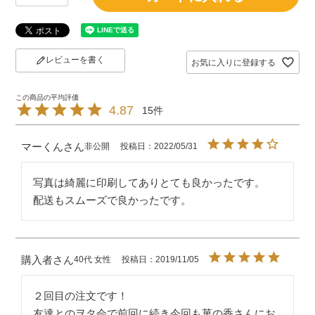
レビューを書く
お気に入りに登録する
4.87
15
マーくん
非公開
投稿日
2022/05/31
写真は綺麗に印刷してありとても良かったです。 

配送もスムーズで良かったです。
購入者
40代
女性
投稿日
2019/11/05
２回目の注文です！

友達とのヲタ会で前回に続き今回も菓の香さんにお