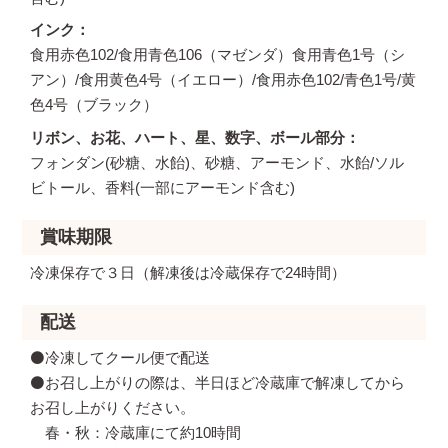
インク
食用赤色102/食用青色106（マゼンダ）食用青色1号（シ
アン）/食用黄色4号（イエロー）/食用赤色102/青色1号/黄
色4号（ブラック）
リボン、お花、ハート、星、数字、ボール部分
フォンダン(砂糖、水飴)、砂糖、アーモンド、水飴/ソル
ビトール、香料(一部にアーモンド含む)
賞味期限
冷凍保存で３日（解凍後は冷蔵保存で24時間）
配送
⚫️冷凍してクール便で配送
⚫️お召し上がりの際は、半日ほど冷蔵庫で解凍してから
お召し上がりください。
春・秋：冷蔵庫にて約10時間