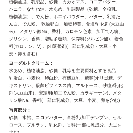
植物油脂、乳製品、砂糖、カカオマス、ココアバター、
バニラ、なたね油、水あめ、乳調製品（砂糖、全粉乳、
植物油脂）、でん粉、ホエイパウダー、バター、乳清た
ん白、でん粉、 乾燥卵白、加糖卵黄、食塩/乳化剤(大豆由
来)、メタリン酸Na、香料、カロチン色素、加工でん紛、
グリシン、香料、増粘多糖類、保存料(ソルビン酸)、着色
料(カロテン、V) 、pH調整剤(一部に乳成分・大豆・小
麦・卵を含む)
ヨーグルトクリーム
水あめ、植物油脂、砂糖、乳等を主要原料とする食品、
乳蛋白、小麦粉、卵白粉、有機豆乳、糖類(オリゴ糖、デ
キストリン、殺菌ビフィズス菌、マルトース、砂糖)/乳化
剤(大豆由来)、安定剤(加工でん粉、カラギーナン)、メタ
リン酸Na、香料(一部に乳成分、大豆、小麦、卵を含む)
写真部分
砂糖、水飴、ココアバター、全粉乳/加工デンプン、セル
ロース、プルラン、乳化剤、香料(一部に乳成分、大豆を
含む)