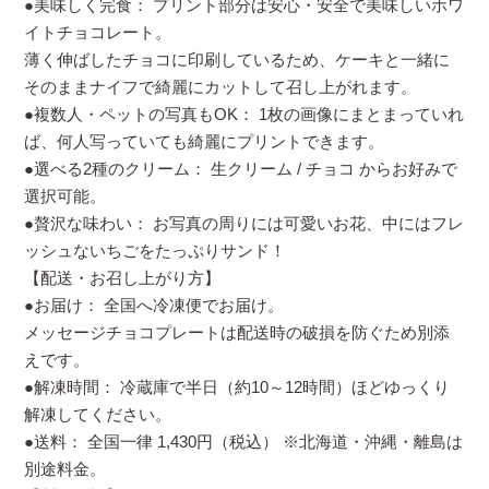
●美味しく完食： プリント部分は安心・安全で美味しいホワ
イトチョコレート。
薄く伸ばしたチョコに印刷しているため、ケーキと一緒に
そのままナイフで綺麗にカットして召し上がれます。
●複数人・ペットの写真もOK： 1枚の画像にまとまっていれ
ば、何人写っていても綺麗にプリントできます。
●選べる2種のクリーム： 生クリーム / チョコ からお好みで
選択可能。
●贅沢な味わい： お写真の周りには可愛いお花、中にはフレ
ッシュないちごをたっぷりサンド！
【配送・お召し上がり方】
●お届け： 全国へ冷凍便でお届け。
メッセージチョコプレートは配送時の破損を防ぐため別添
えです。
●解凍時間： 冷蔵庫で半日（約10～12時間）ほどゆっくり
解凍してください。
●送料： 全国一律 1,430円（税込） ※北海道・沖縄・離島は
別途料金。