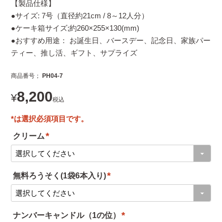
【製品仕様】
●サイズ: 7号（直径約21cm / 8～12人分）
●ケーキ箱サイズ;約260×255×130(mm)
●おすすめ用途： お誕生日、バースデー、記念日、家族パー
ティー、推し活、ギフト、サプライズ
商品番号
PH04-7
8,200
¥
税込
クリーム
(
必
無料ろうそく(1袋6本入り)
須
(
)
必
ナンバーキャンドル（1の位）
須