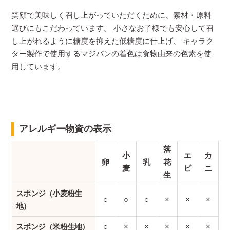
笑顔で美味しく召し上がっていただくために、素材・原料
選びにもこだわっています。 小さなお子様でも安心して召
し上がれるように糖度を抑えた低糖度に仕上げ、 キャラク
ター製作で使用するマジパンの着色は食物由来の色素を使
用しています。
アレルギー物資の表示
落
小
エ
カ
卵
乳
花
麦
ビ
ニ
生
スポンジ（小麦粉生
○
○
○
×
×
×
地）
スポンジ（米粉生地）
○
×
×
×
×
×