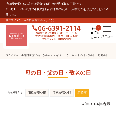
店頭受け取りの場合は最短で5日後の受け取り可能です。
※8月19日(水) 8月25日(火)は店舗休業のため、店頭でのお受け取りは出来
ません。
サプライズケーキ専門店 菓の香（かのか）
0
カート
プライズケーキ専⾨店 菓の⾹（かのか）
イベントケーキ
母の日・父の日・敬老の日
母の日・父の日・敬老の日
並び替え
価格が安い順
価格が高い順
新着順
4
件中
1
-
4
件表示