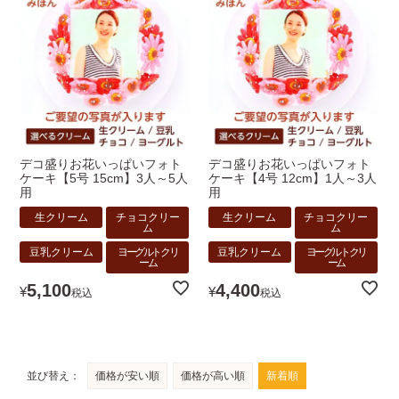
デコ盛りお花いっぱいフォト
デコ盛りお花いっぱいフォト
ケーキ【5号 15cm】3人～5人
ケーキ【4号 12cm】1人～3人
用
用
生クリーム
チョコクリー
生クリーム
チョコクリー
ム
ム
豆乳クリーム
ヨーグルトクリ
豆乳クリーム
ヨーグルトクリ
ーム
ーム
5,100
4,400
¥
¥
税込
税込
並び替え
価格が安い順
価格が高い順
新着順