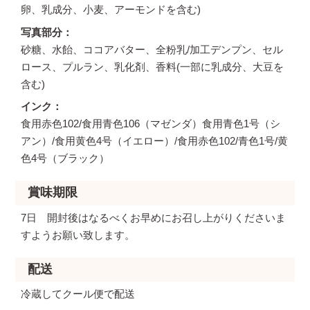
卵、乳成分、小麦、アーモンドを含む)
写真部分
砂糖、水飴、ココアバター、全粉乳/加工デンプン、セル
ロース、プルラン、乳化剤、香料(一部に乳成分、大豆を
含む)
インク
食用赤色102/食用青色106（マゼンダ）食用青色1号（シ
アン）/食用黄色4号（イエロー）/食用赤色102/青色1号/黄
色4号（ブラック）
賞味期限
7日 開封後はなるべくお早めにお召し上がりくださいま
すようお願い致します。
配送
冷蔵してクール便で配送