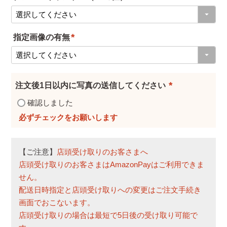
(
)
必
指定画像の有無
須
(
)
必
須
注文後1日以内に写真の送信してください
)
(
確認しました
必
須
)
【ご注意】
店頭受け取りのお客さまへ
店頭受け取りのお客さまはAmazonPayはご利用できま
せん。
配送日時指定と店頭受け取りへの変更はご注文手続き
画面でおこないます。
店頭受け取りの場合は最短で5日後の受け取り可能で