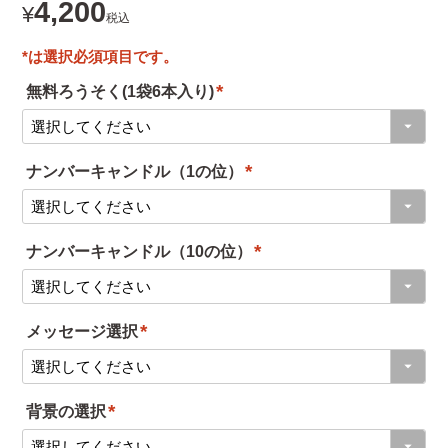
4,200
¥
税込
無料ろうそく(1袋6本入り)
(
必
ナンバーキャンドル（1の位）
須
(
)
必
ナンバーキャンドル（10の位）
須
(
)
必
メッセージ選択
須
(
)
必
背景の選択
須
(
)