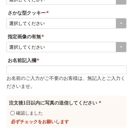
必
さかな型クッキー
須
(
)
必
指定画像の有無
須
(
)
必
お名前記入欄
須
(
)
必
お名前のご入力がご不要のお客様は、無記入とご入力く
須
ださいませ。
)
注文後1日以内に写真の送信してください
(
確認しました
必
須