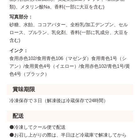
類)、メタリン酸Na、香料(一部に大豆を含む)
写真部分
砂糖、水飴、ココアバター、全粉乳/加工デンプン、セル
ロース、プルラン、乳化剤、香料(一部に乳成分、大豆を
含む)
インク
食用赤色102/食用青色106（マゼンダ）食用青色1号（シ
アン）/食用黄色4号（イエロー）/食用赤色102/青色1号/黄
色4号（ブラック）
賞味期限
冷凍保存で３日（解凍後は冷蔵保存で24時間）
配送
⚫️冷凍してクール便で配送
⚫️お召し上がりの際は、半日ほど冷蔵庫で解凍してから