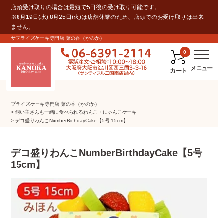
店頭受け取りの場合は最短で5日後の受け取り可能です。
※8月19日(水) 8月25日(火)は店舗休業のため、店頭でのお受け取りは出来
ません。
サプライズケーキ専門店 菓の香（かのか）
0
カート
プライズケーキ専⾨店 菓の⾹（かのか）
飼い主さんも一緒に食べられるわんこ・にゃんこケーキ
デコ盛りわんこNumberBirthdayCake【5号 15cm】
デコ盛りわんこNumberBirthdayCake【5号
15cm】