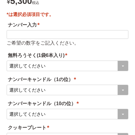
5,300
¥
税込
ナンバー入力
(
必
ご希望の数字をご記入ください。
須
無料ろうそく(1袋6本入り)
)
(
必
ナンバーキャンドル（1の位）
須
(
)
必
ナンバーキャンドル（10の位）
須
(
)
必
クッキープレート
須