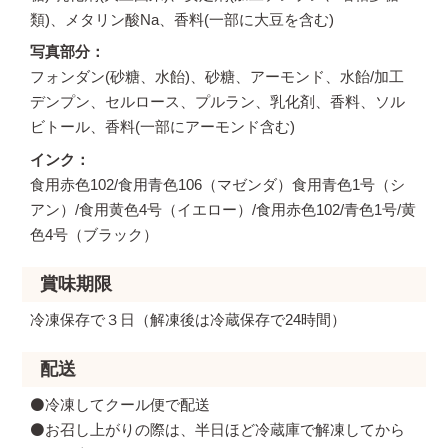
類)、メタリン酸Na、香料(一部に大豆を含む)
写真部分
フォンダン(砂糖、水飴)、砂糖、アーモンド、水飴/加工
デンプン、セルロース、プルラン、乳化剤、香料、ソル
ビトール、香料(一部にアーモンド含む)
インク
食用赤色102/食用青色106（マゼンダ）食用青色1号（シ
アン）/食用黄色4号（イエロー）/食用赤色102/青色1号/黄
色4号（ブラック）
賞味期限
冷凍保存で３日（解凍後は冷蔵保存で24時間）
配送
⚫️冷凍してクール便で配送
⚫️お召し上がりの際は、半日ほど冷蔵庫で解凍してから