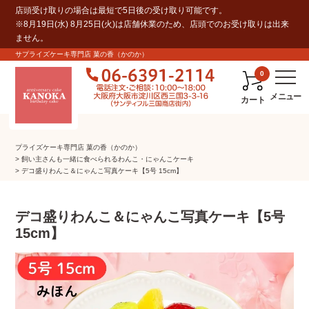
店頭受け取りの場合は最短で5日後の受け取り可能です。
※8月19日(水) 8月25日(火)は店舗休業のため、店頭でのお受け取りは出来
ません。
サプライズケーキ専門店 菓の香（かのか）
0
カート
プライズケーキ専⾨店 菓の⾹（かのか）
飼い主さんも一緒に食べられるわんこ・にゃんこケーキ
デコ盛りわんこ＆にゃんこ写真ケーキ【5号 15cm】
デコ盛りわんこ＆にゃんこ写真ケーキ【5号
15cm】