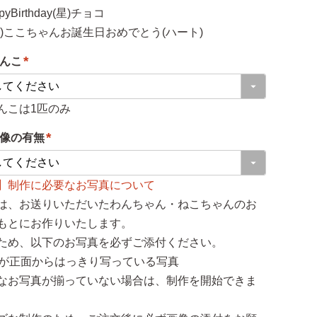
pyBirthday(星)チョコ
ト)ここちゃんお誕生日おめでとう(ハート)
んこ
(
必
んこは1匹のみ
須
像の有無
)
(
必
】制作に必要なお写真について
須
は、お送りいただいたわんちゃん・ねこちゃんのお
)
もとにお作りいたします。
ため、以下のお写真を必ずご添付ください。
顔が正面からはっきり写っている写真
なお写真が揃っていない場合は、制作を開始できま