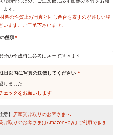
ズな制作のため、ご注文後に必ず画像の添付をお願
します。
し材料の性質上お写真と同じ色合を表すのが難しい場
ざいます。ご了承下さいませ。
の種類
(
必
部分の作成時に参考にさせて頂きます。
須
)
後1日以内に写真の送信してください
(
認しました
必
須
)
注意】
店頭受け取りのお客さまへ
受け取りのお客さまはAmazonPayはご利用できま
。