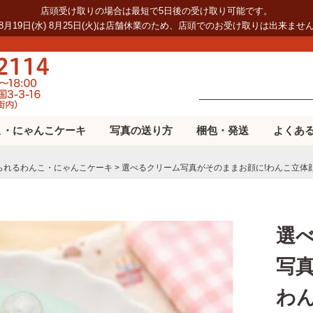
店頭受け取りの場合は最短で5日後の受け取り可能です。
8月19日(水) 8月25日(火)は店舗休業のため、店頭でのお受け取りは出来ませ
こ・にゃんこケーキ
写真の送り方
梱包・発送
よくあ
られるわんこ・にゃんこケーキ
選べるクリーム写真がそのままお顔に!わんこ立体顔ケ
選
写
わ