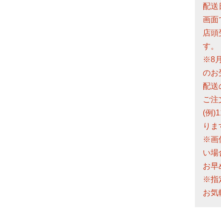
配送
画面
店頭
す。
※8
のお
配送
ご注
(例
りま
※画
い場
お早
※指
お気