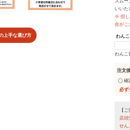
スムー
いいた
※ 但
合がご
の上手な選び方
わんこ
わんこ
注文
確
【ご
店頭
せん