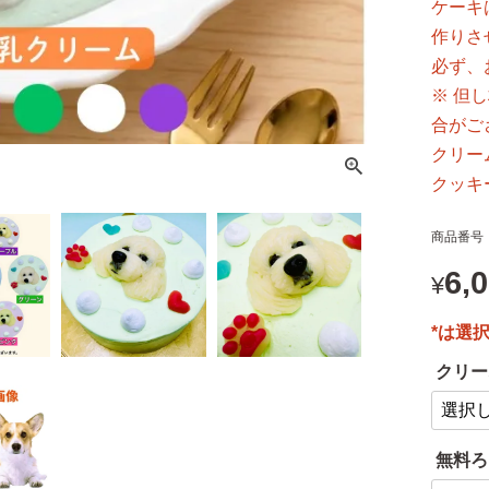
ケーキ
作りさ
必ず、
※ 但
合がご
クリー
クッキ
商品番号
6,
¥
クリー
無料ろ