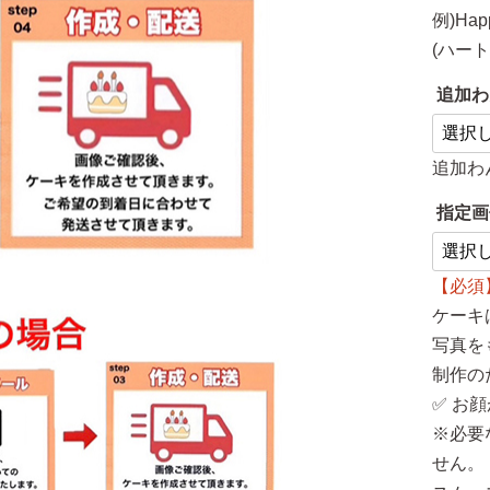
例)Hap
(ハー
追加わ
追加わ
指定画
【必須
ケーキ
写真を
制作の
✅ お
※必要
せん。