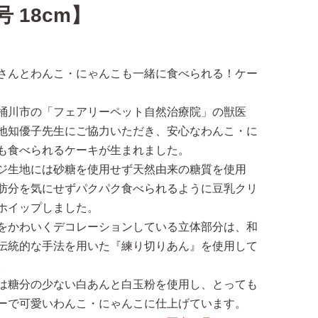
号 18cm】
さんとわんこ・にゃんこも一緒に食べられる！ケー
桶川市の「フェアリーペット自然治療院」の獣医
地知優子先生にご協力いただき、安心なわんこ・に
も食べられるケーキが生まれました。
ジ生地には砂糖を使用せず天然由来の糖質を使用
肪分を気にせずパクパク食べられるように豆乳クリ
ホイップしました。
をかわいくデコレーションしている立体部分は、和
伝統的な手法を用いた『練り切りあん』を使用して
。
は糖分の少ない白あんと白玉粉を使用し、とっても
ーで可愛いわんこ・にゃんこに仕上げています。