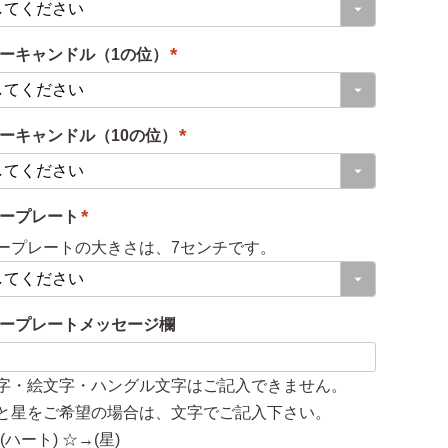
)
(
必
ーキャンドル（1の位）
須
)
(
必
ーキャンドル（10の位）
須
)
(
必
ープレート
須
(
)
ープレートの大きさは、7センチです。
必
須
ープレートメッセージ欄
)
字・絵文字・ハングル文字はご記入できません。
と星をご希望の場合は、文字でご記入下さい。
(ハート) ☆→(星)