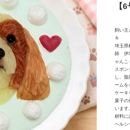
【6
飼い主
キ
埼玉県
師 伊
ゃんこ
スポン
し、脂
ームを
ケーキ
菓子の
います
材料に
ヘルシ