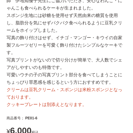
師 伊地知優子先生にご協力いただき、安心なわんこ・に
ゃんこも食べられるケーキが生まれました。
スポンジ生地には砂糖を使用せず天然由来の糖質を使用
し、脂肪分を気にせずパクパク食べられるように豆乳クリ
ームをホイップしました。
写真の飾り付けはせず、イチゴ・マンゴー・キウイの自家
製フルーツゼリーを可愛く飾り付けたシンプルなケーキで
す。
写真プリントがないので切り分けが簡単で、大人数でシェ
アがしやすいのも特徴です。
可愛いウチの子の写真プリント部分を食べてしまうことに
ちょっぴり罪悪感を感じるという方におすすめです。
クリームは豆乳クリーム・スポンジは米粉スポンジとなっ
ております。
クッキープレートは別添えとなります。
商品番号
PE01-6
6,000
¥
税込