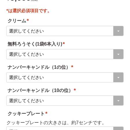
クリーム
(
必
無料ろうそく(1袋6本入り)
須
(
)
必
ナンバーキャンドル（1の位）
須
(
)
必
ナンバーキャンドル（10の位）
須
(
)
必
クッキープレート
須
(
クッキープレートの大きさは、約7センチです。
)