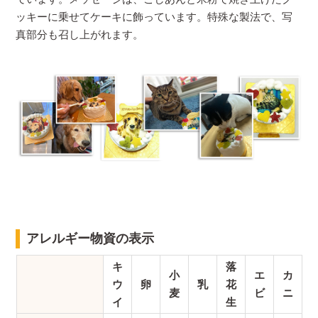
ッキーに乗せてケーキに飾っています。特殊な製法で、写
真部分も召し上がれます。
アレルギー物資の表示
キ
落
小
エ
カ
ウ
卵
乳
花
麦
ビ
ニ
イ
生