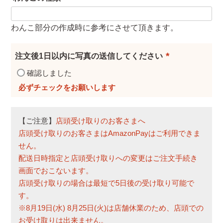
(
必
わんこ部分の作成時に参考にさせて頂きます。
須
)
注文後1日以内に写真の送信してください
(
確認しました
必
須
)
【ご注意】
店頭受け取りのお客さまへ
店頭受け取りのお客さまはAmazonPayはご利用できま
せん。
配送日時指定と店頭受け取りへの変更はご注文手続き
画面でおこないます。
店頭受け取りの場合は最短で5日後の受け取り可能で
す。
※8月19日(水) 8月25日(火)は店舗休業のため、店頭での
お受け取りは出来ません。