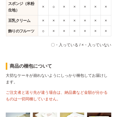
スポンジ（米粉
×
○
×
×
×
×
×
生地）
豆乳クリーム
×
×
×
×
×
×
×
飾りのフルーツ
○
×
×
×
×
×
×
〇・入っている / ×・入っていない
商品の梱包について
大切なケーキが崩れないようにしっかり梱包してお届けし
ます。
ご注文者と送り先が違う場合は、納品書など金額が分かる
ものは一切同梱していません。