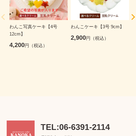
わんこ写真ケーキ【4号
わんこケーキ【3号 9cm】
12cm】
2,900
【
4,200
3
TEL:06-6391-2114