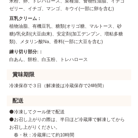
米粉、卵、トレハロース、菜種油、食物性油脂、イチゴ
ゼリー、イチゴ、マンゴ、キウイ(一部に卵を含む)
豆乳クリーム
植物油脂、有機豆乳、糖類(オリゴ糖、マルトース、砂
糖)/乳化剤(大豆由来)、安定剤(加工デンプン、増粘多糖
類)、メタリン酸Na、香料(一部に大豆を含む)
練り切り部分:
白あん、餅粉、白玉粉、トレハロース
賞味期限
冷凍保存で３日（解凍後は冷蔵保存で24時間）
配送
⚫️冷凍してクール便で配送
⚫️お召し上がりの際は、半日ほど冷蔵庫で解凍してから
お召し上がりください。
春・秋：冷蔵庫にて約10時間