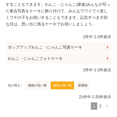
することもできます。わんこ・にゃんこ(家族)みんなが写っ
た集合写真をケーキに飾り付けて、みんなでワイワイ楽し
くウチの子をお祝いすることもできます。記念すべき大切
な日は、思い出に残るケーキでお祝いしましょう。
2
件中
1
-
2
件表示
ポップアップわんこ・にゃんこ写真ケーキ
わんこ・にゃんこフォトケーキ
2
件中
1
-
2
件表示
並び替え
価格が安い順
価格が高い順
新着順
21
件中
1
-
20
件表示
1
2