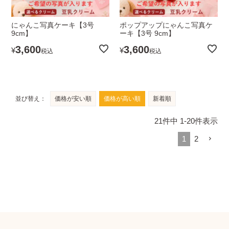
にゃんこ写真ケーキ【3号
ポップアップにゃんこ写真ケ
9cm】
ーキ【3号 9cm】
3,600
3,600
¥
¥
税込
税込
並び替え
価格が安い順
価格が高い順
新着順
21
件中
1
-
20
件表示
1
2