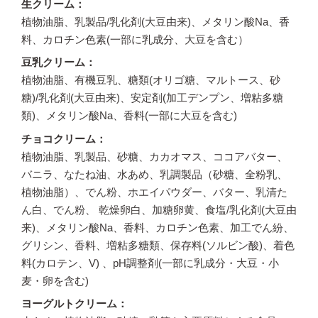
生クリーム
植物油脂、乳製品/乳化剤(大豆由来)、メタリン酸Na、香
料、カロチン色素(一部に乳成分、大豆を含む）
豆乳クリーム
植物油脂、有機豆乳、糖類(オリゴ糖、マルトース、砂
糖)/乳化剤(大豆由来)、安定剤(加工デンプン、増粘多糖
類)、メタリン酸Na、香料(一部に大豆を含む)
チョコクリーム
植物油脂、乳製品、砂糖、カカオマス、ココアバター、
バニラ、なたね油、水あめ、乳調製品（砂糖、全粉乳、
植物油脂）、でん粉、ホエイパウダー、バター、乳清た
ん白、でん粉、 乾燥卵白、加糖卵黄、食塩/乳化剤(大豆由
来)、メタリン酸Na、香料、カロチン色素、加工でん紛、
グリシン、香料、増粘多糖類、保存料(ソルビン酸)、着色
料(カロテン、V) 、pH調整剤(一部に乳成分・大豆・小
麦・卵を含む)
ヨーグルトクリーム