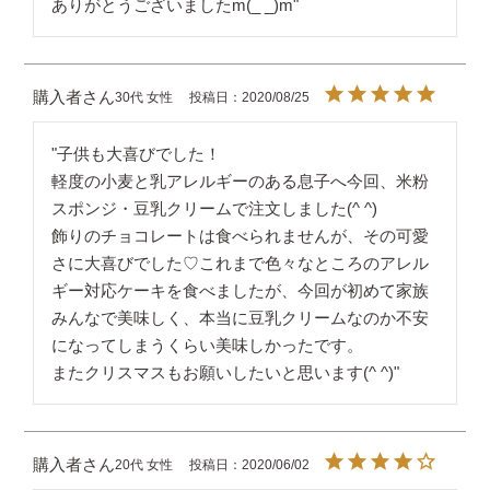
ありがとうございましたm(_ _)m"
購入者
30代
女性
投稿日
2020/08/25
"子供も大喜びでした！

軽度の小麦と乳アレルギーのある息子へ今回、米粉
スポンジ・豆乳クリームで注文しました(^ ^)

飾りのチョコレートは食べられませんが、その可愛
さに大喜びでした♡これまで色々なところのアレル
ギー対応ケーキを食べましたが、今回が初めて家族
みんなで美味しく、本当に豆乳クリームなのか不安
になってしまうくらい美味しかったです。

またクリスマスもお願いしたいと思います(^ ^)"
購入者
20代
女性
投稿日
2020/06/02