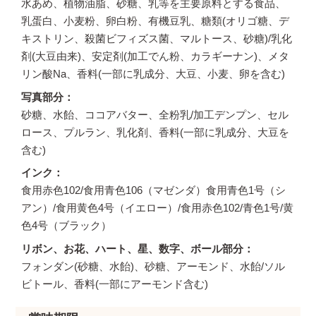
水あめ、植物油脂、砂糖、乳等を主要原料とする食品、
乳蛋白、小麦粉、卵白粉、有機豆乳、糖類(オリゴ糖、デ
キストリン、殺菌ビフィズス菌、マルトース、砂糖)/乳化
剤(大豆由来)、安定剤(加工でん粉、カラギーナン)、メタ
リン酸Na、香料(一部に乳成分、大豆、小麦、卵を含む)
写真部分
砂糖、水飴、ココアバター、全粉乳/加工デンプン、セル
ロース、プルラン、乳化剤、香料(一部に乳成分、大豆を
含む)
インク
食用赤色102/食用青色106（マゼンダ）食用青色1号（シ
アン）/食用黄色4号（イエロー）/食用赤色102/青色1号/黄
色4号（ブラック）
リボン、お花、ハート、星、数字、ボール部分
フォンダン(砂糖、水飴)、砂糖、アーモンド、水飴/ソル
ビトール、香料(一部にアーモンド含む)