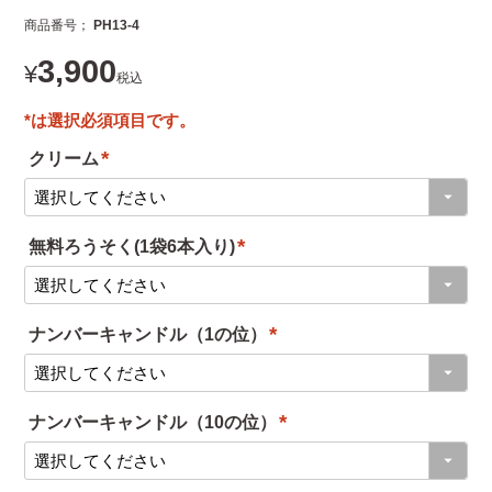
商品番号
PH13-4
3,900
¥
税込
クリーム
(
必
無料ろうそく(1袋6本入り)
須
(
)
必
ナンバーキャンドル（1の位）
須
(
)
必
ナンバーキャンドル（10の位）
須
(
)
必