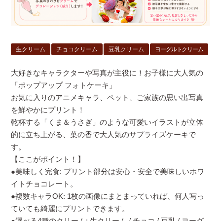
生クリーム
チョコクリーム
豆乳クリーム
ヨーグルトクリーム
大好きなキャラクターや写真が主役に！お子様に大人気の
「ポップアップ フォトケーキ」
お気に入りのアニメキャラ、ペット、ご家族の思い出写真
を鮮やかにプリント！
乾杯する「くま＆うさぎ」のような可愛いイラストが立体
的に立ち上がる、菓の香で大人気のサプライズケーキで
す。
【ここがポイント！】
●美味しく完食: プリント部分は安心・安全で美味しいホワ
イトチョコレート。
●複数キャラOK: 1枚の画像にまとまっていれば、何人写っ
ていても綺麗にプリントできます。
●選べる4種のクリーム: 生クリーム / チョコ / 豆乳 / ヨーグ