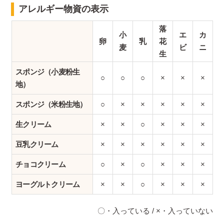
アレルギー物資の表示
落
小
エ
カ
卵
乳
花
麦
ビ
ニ
生
スポンジ（小麦粉生
○
○
○
×
×
×
地）
スポンジ（米粉生地）
○
×
×
×
×
×
生クリーム
×
×
○
×
×
×
豆乳クリーム
×
×
×
×
×
×
チョコクリーム
○
×
○
×
×
×
ヨーグルトクリーム
×
×
○
×
×
×
〇・入っている / ×・入っていない