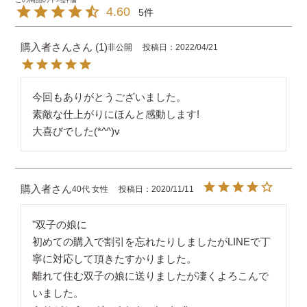
4.60
5
購入者さん
1
非公開
投稿日
2022/04/21
今回もありがとうございました。

素敵な仕上がりにほんと感動します!

大喜びでした(*^^)v
購入者
40代
女性
投稿日
2020/11/11
"双子の娘に

初めての購入で割引を忘れたりしましたがLINEで丁
寧に対応して頂きたすかりました。

離れて住む双子の娘に送りましたが凄くよろこんで
いました。
