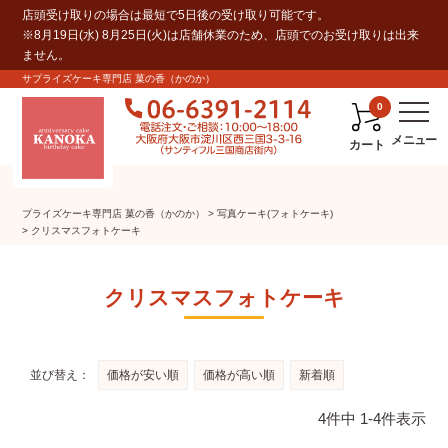
店頭受け取りの場合は最短で5日後の受け取り可能です。
※8月19日(水) 8月25日(火)は店舗休業のため、店頭でのお受け取りは出来
ません。
サプライズケーキ専門店 菓の香（かのか）
0
カート
プライズケーキ専⾨店 菓の⾹（かのか）
写真ケーキ(フォトケーキ)
クリスマスフォトケーキ
クリスマスフォトケーキ
並び替え
価格が安い順
価格が高い順
新着順
4
件中
1
-
4
件表示