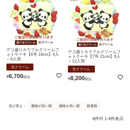
デコ盛りカラフルクリームフ
デコ盛りカラフルクリームフ
ォトケーキ【6号 18cm】4人
ォトケーキ【7号 21cm】8人
～8人用
～12人用
生クリーム
生クリーム
6,700
¥
8,200
税込
¥
税込
並び替え
価格が安い順
価格が高い順
新着順
4
件中
1
-
4
件表示