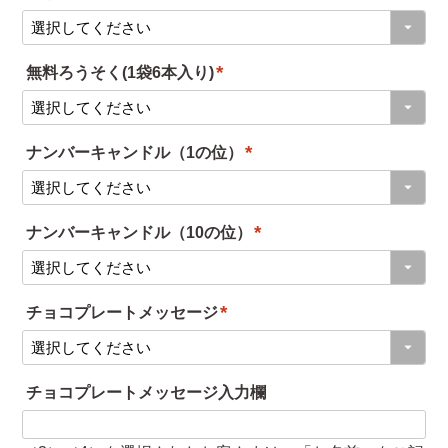
(
必
無料ろうそく(1袋6本入り)
須
(
)
必
ナンバーキャンドル（1の位）
須
(
)
必
ナンバーキャンドル（10の位）
須
(
)
必
チョコプレートメッセージ
須
(
)
必
チョコプレートメッセージ入力欄
須
)