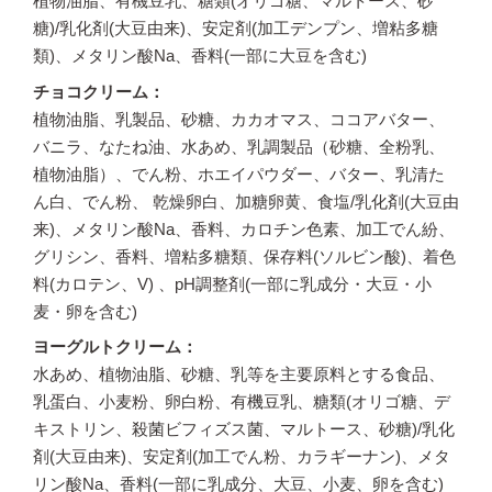
植物油脂、有機豆乳、糖類(オリゴ糖、マルトース、砂
糖)/乳化剤(大豆由来)、安定剤(加工デンプン、増粘多糖
類)、メタリン酸Na、香料(一部に大豆を含む)
チョコクリーム
植物油脂、乳製品、砂糖、カカオマス、ココアバター、
バニラ、なたね油、水あめ、乳調製品（砂糖、全粉乳、
植物油脂）、でん粉、ホエイパウダー、バター、乳清た
ん白、でん粉、 乾燥卵白、加糖卵黄、食塩/乳化剤(大豆由
来)、メタリン酸Na、香料、カロチン色素、加工でん紛、
グリシン、香料、増粘多糖類、保存料(ソルビン酸)、着色
料(カロテン、V) 、pH調整剤(一部に乳成分・大豆・小
麦・卵を含む)
ヨーグルトクリーム
水あめ、植物油脂、砂糖、乳等を主要原料とする食品、
乳蛋白、小麦粉、卵白粉、有機豆乳、糖類(オリゴ糖、デ
キストリン、殺菌ビフィズス菌、マルトース、砂糖)/乳化
剤(大豆由来)、安定剤(加工でん粉、カラギーナン)、メタ
リン酸Na、香料(一部に乳成分、大豆、小麦、卵を含む)