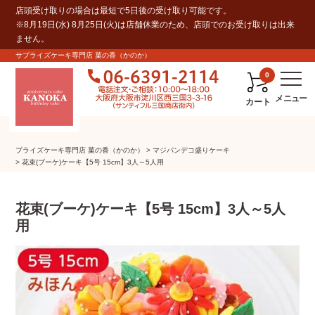
店頭受け取りの場合は最短で5日後の受け取り可能です。
※8月19日(水) 8月25日(火)は店舗休業のため、店頭でのお受け取りは出来
ません。
サプライズケーキ専門店 菓の香（かのか）
0
カート
プライズケーキ専⾨店 菓の⾹（かのか）
マジパンデコ盛りケーキ
花束(ブーケ)ケーキ【5号 15cm】3人～5人用
花束(ブーケ)ケーキ【5号 15cm】3人～5人
用