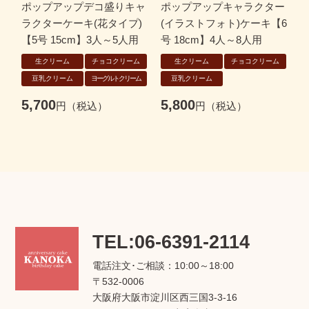
ポップアップデコ盛りキャ
ポップアップキャラクター
ラクターケーキ(花タイプ)
(イラストフォト)ケーキ【6
【
【5号 15cm】3人～5人用
号 18cm】4人～8人用
生クリーム
チョコクリーム
生クリーム
チョコクリーム
7
豆乳クリーム
ヨーグルトクリーム
豆乳クリーム
5,700
5,800
TEL:06-6391-2114
電話注文･ご相談：10:00～18:00
〒532-0006
大阪府大阪市淀川区西三国3-3-16