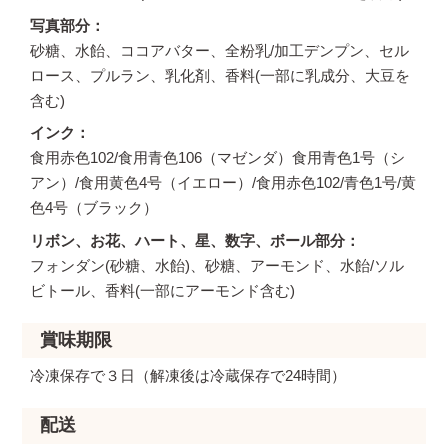
写真部分
砂糖、水飴、ココアバター、全粉乳/加工デンプン、セル
ロース、プルラン、乳化剤、香料(一部に乳成分、大豆を
含む)
インク
食用赤色102/食用青色106（マゼンダ）食用青色1号（シ
アン）/食用黄色4号（イエロー）/食用赤色102/青色1号/黄
色4号（ブラック）
リボン、お花、ハート、星、数字、ボール部分
フォンダン(砂糖、水飴)、砂糖、アーモンド、水飴/ソル
ビトール、香料(一部にアーモンド含む)
賞味期限
冷凍保存で３日（解凍後は冷蔵保存で24時間）
配送