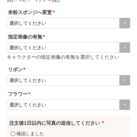
米粉スポンジへ変更
(
必
指定画像の有無
須
(
)
必
キャラクターの指定画像の有無を選択してください
須
リボン
)
(
必
フラワー
須
(
)
必
須
注文後1日以内に写真の送信してください
)
(
確認しました