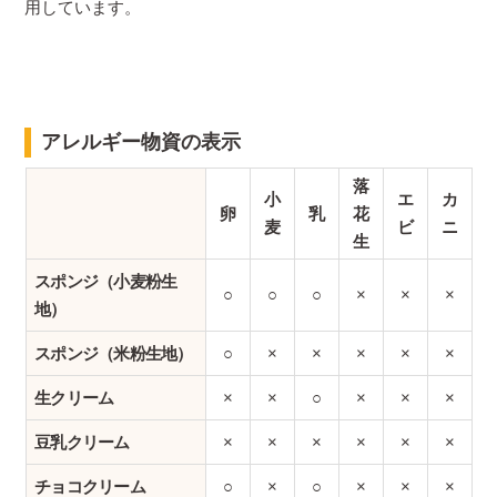
用しています。
アレルギー物資の表示
落
小
エ
カ
卵
乳
花
麦
ビ
ニ
生
スポンジ（小麦粉生
○
○
○
×
×
×
地）
スポンジ（米粉生地）
○
×
×
×
×
×
生クリーム
×
×
○
×
×
×
豆乳クリーム
×
×
×
×
×
×
チョコクリーム
○
×
○
×
×
×