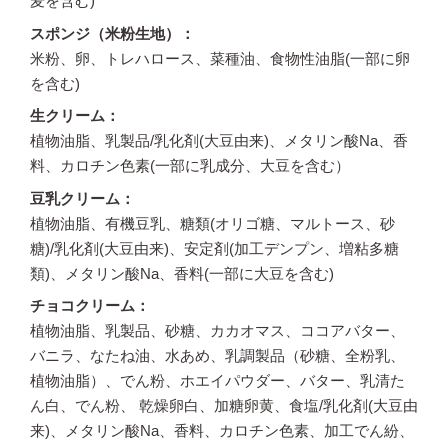
麦を含む)
スポンジ（米粉生地）
米粉、卵、トレハロース、菜種油、食物性油脂(一部に卵
を含む)
生クリーム
植物油脂、乳製品/乳化剤(大豆由来)、メタリン酸Na、香
料、カロチン色素(一部に乳成分、大豆を含む）
豆乳クリーム
植物油脂、有機豆乳、糖類(オリゴ糖、マルトース、砂
糖)/乳化剤(大豆由来)、安定剤(加工デンプン、増粘多糖
類)、メタリン酸Na、香料(一部に大豆を含む)
チョコクリーム
植物油脂、乳製品、砂糖、カカオマス、ココアバター、
バニラ、なたね油、水あめ、乳調製品（砂糖、全粉乳、
植物油脂）、でん粉、ホエイパウダー、バター、乳清た
ん白、でん粉、 乾燥卵白、加糖卵黄、食塩/乳化剤(大豆由
来)、メタリン酸Na、香料、カロチン色素、加工でん紛、