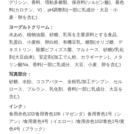
グリシン、香料、増粘多糖類、保存料(ソルビン酸)、着色
料(カロテン、V) 、pH調整剤(一部に乳成分・大豆・小
麦・卵を含む)
ヨーグルトクリーム
水あめ、植物油脂、砂糖、乳等を主要原料とする食品、
乳蛋白、小麦粉、卵白粉、有機豆乳、糖類(オリゴ糖、デ
キストリン、殺菌ビフィズス菌、マルトース、砂糖)/乳化
剤(大豆由来)、安定剤(加工でん粉、カラギーナン)、メタ
リン酸Na、香料(一部に乳成分、大豆、小麦、卵を含む)
写真部分
砂糖、水飴、ココアバター、全粉乳/加工デンプン、セル
ロース、プルラン、乳化剤、香料(一部に乳成分、大豆を
含む)
インク
食用赤色102/食用青色106（マゼンダ）食用青色1号（シ
アン）/食用黄色4号（イエロー）/食用赤色102/青色1号/黄
色4号（ブラック）