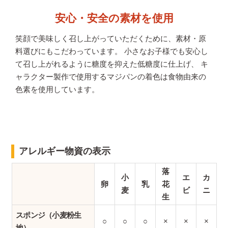
安心・安全の素材を使用
笑顔で美味しく召し上がっていただくために、素材・原
料選びにもこだわっています。 小さなお子様でも安心し
て召し上がれるように糖度を抑えた低糖度に仕上げ、 キ
ャラクター製作で使用するマジパンの着色は食物由来の
色素を使用しています。
アレルギー物資の表示
落
小
エ
カ
卵
乳
花
麦
ビ
ニ
生
スポンジ（小麦粉生
○
○
○
×
×
×
地）