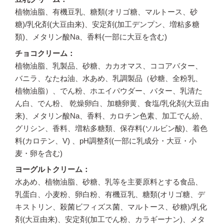
植物油脂、有機豆乳、糖類(オリゴ糖、マルトース、砂
糖)/乳化剤(大豆由来)、安定剤(加工デンプン、増粘多糖
類)、メタリン酸Na、香料(一部に大豆を含む)
チョコクリーム
植物油脂、乳製品、砂糖、カカオマス、ココアバター、
バニラ、なたね油、水あめ、乳調製品（砂糖、全粉乳、
植物油脂）、でん粉、ホエイパウダー、バター、乳清た
ん白、でん粉、 乾燥卵白、加糖卵黄、食塩/乳化剤(大豆由
来)、メタリン酸Na、香料、カロチン色素、加工でん紛、
グリシン、香料、増粘多糖類、保存料(ソルビン酸)、着色
料(カロテン、V) 、pH調整剤(一部に乳成分・大豆・小
麦・卵を含む)
ヨーグルトクリーム
水あめ、植物油脂、砂糖、乳等を主要原料とする食品、
乳蛋白、小麦粉、卵白粉、有機豆乳、糖類(オリゴ糖、デ
キストリン、殺菌ビフィズス菌、マルトース、砂糖)/乳化
剤(大豆由来)、安定剤(加工でん粉、カラギーナン)、メタ