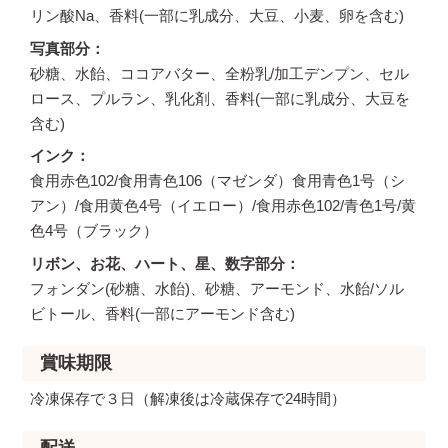
リン酸Na、香料(一部に乳成分、大豆、小麦、卵を含む)
写真部分
砂糖、水飴、ココアバター、全粉乳/加工デンプン、セル
ロース、プルラン、乳化剤、香料(一部に乳成分、大豆を
含む)
インク
食用赤色102/食用青色106（マゼンダ）食用青色1号（シ
アン）/食用黄色4号（イエロー）/食用赤色102/青色1号/黄
色4号（ブラック）
リボン、お花、ハート、星、数字部分
フォンダン(砂糖、水飴)、砂糖、アーモンド、水飴/ソル
ビトール、香料(一部にアーモンド含む)
賞味期限
冷凍保存で３日（解凍後は冷蔵保存で24時間）