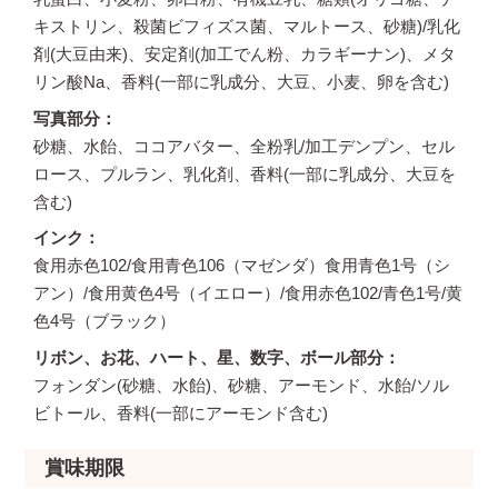
キストリン、殺菌ビフィズス菌、マルトース、砂糖)/乳化
剤(大豆由来)、安定剤(加工でん粉、カラギーナン)、メタ
リン酸Na、香料(一部に乳成分、大豆、小麦、卵を含む)
写真部分
砂糖、水飴、ココアバター、全粉乳/加工デンプン、セル
ロース、プルラン、乳化剤、香料(一部に乳成分、大豆を
含む)
インク
食用赤色102/食用青色106（マゼンダ）食用青色1号（シ
アン）/食用黄色4号（イエロー）/食用赤色102/青色1号/黄
色4号（ブラック）
リボン、お花、ハート、星、数字、ボール部分
フォンダン(砂糖、水飴)、砂糖、アーモンド、水飴/ソル
ビトール、香料(一部にアーモンド含む)
賞味期限