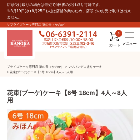
店頭受け取りの場合は最短で5日後の受け取り可能です。
※8月19日(水) 8月25日(火)は店舗休業のため、店頭でのお受け取りは出来
ません。
サプライズケーキ専門店 菓の香（かのか）
0
カート
プライズケーキ専⾨店 菓の⾹（かのか）
マジパンデコ盛りケーキ
花束(ブーケ)ケーキ【6号 18cm】4人～8人用
花束(ブーケ)ケーキ【6号 18cm】4人～8人
用