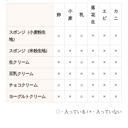
落
小
エ
カ
卵
乳
花
麦
ビ
ニ
生
スポンジ（小麦粉生
○
○
○
×
×
×
地）
スポンジ（米粉生地）
○
×
×
×
×
×
生クリーム
×
×
○
×
×
×
豆乳クリーム
×
×
×
×
×
×
チョコクリーム
○
×
○
×
×
×
ヨーグルトクリーム
×
×
○
×
×
×
〇・入っている / ×・入っていない