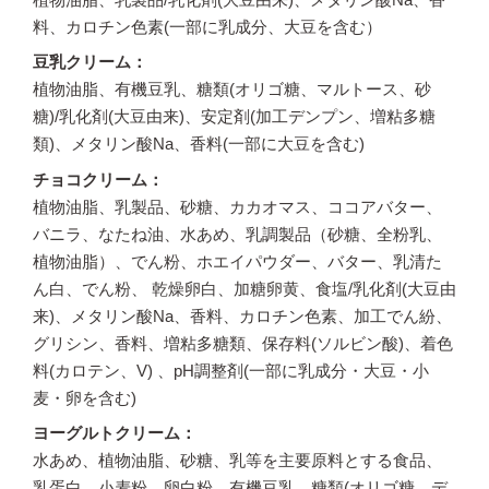
料、カロチン色素(一部に乳成分、大豆を含む）
豆乳クリーム
植物油脂、有機豆乳、糖類(オリゴ糖、マルトース、砂
糖)/乳化剤(大豆由来)、安定剤(加工デンプン、増粘多糖
類)、メタリン酸Na、香料(一部に大豆を含む)
チョコクリーム
植物油脂、乳製品、砂糖、カカオマス、ココアバター、
バニラ、なたね油、水あめ、乳調製品（砂糖、全粉乳、
植物油脂）、でん粉、ホエイパウダー、バター、乳清た
ん白、でん粉、 乾燥卵白、加糖卵黄、食塩/乳化剤(大豆由
来)、メタリン酸Na、香料、カロチン色素、加工でん紛、
グリシン、香料、増粘多糖類、保存料(ソルビン酸)、着色
料(カロテン、V) 、pH調整剤(一部に乳成分・大豆・小
麦・卵を含む)
ヨーグルトクリーム
水あめ、植物油脂、砂糖、乳等を主要原料とする食品、
乳蛋白、小麦粉、卵白粉、有機豆乳、糖類(オリゴ糖、デ