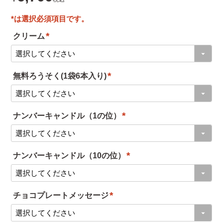
クリーム
(
必
無料ろうそく(1袋6本入り)
須
(
)
必
ナンバーキャンドル（1の位）
須
(
)
必
ナンバーキャンドル（10の位）
須
(
)
必
チョコプレートメッセージ
須
(
)