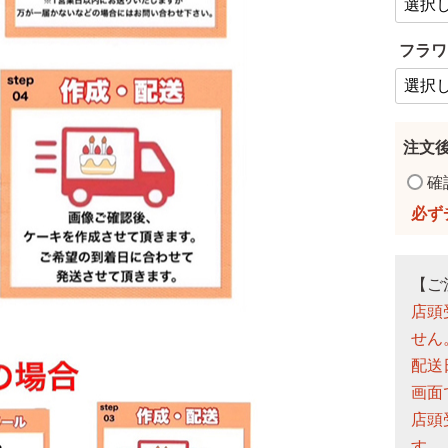
フラワ
注文
確
【ご
店頭
せん
配送
画面
店頭
す。