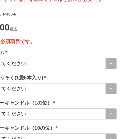
PH03-6
600
税込
ム
(
必
うそく(1袋6本入り)
須
)
(
必
ーキャンドル（1の位）
須
)
(
必
ーキャンドル（10の位）
須
)
(