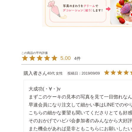
5.00
4
購入者
40代
女性
投稿日
2019/09/09
大成功(・∀・)v

まずこのケーキの見本の写真を見て一目惚れなんて
早速会員になり注文して細かい事はLINEでのや
こちらの細かな要望も聞いてくださりとても好感
そのおかげでハピバ会参加者のみんなから大好評
また機会があれば是非ともこちらにお願いしたい