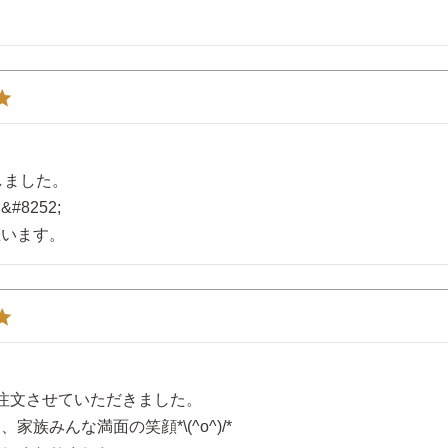
ました。

252;

思います。
注文させていただきました。

みんな満面の笑顔*\(^o^)/*
