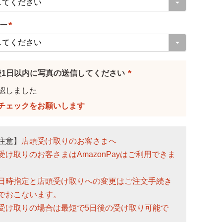
必
ー
須
)
(
必
須
後1日以内に写真の送信してください
)
(
認しました
必
須
)
注意】
店頭受け取りのお客さまへ
受け取りのお客さまはAmazonPayはご利用できま
。
日時指定と店頭受け取りへの変更はご注文手続き
でおこないます。
受け取りの場合は最短で5日後の受け取り可能で