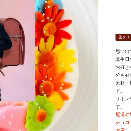
生クリ
思い出
誕生日
お好き
分も召
素材・
す。
リボン
す。
配送の
チョコ
お召し