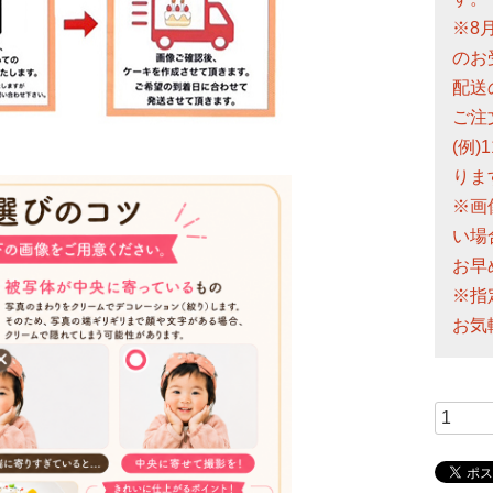
※8
のお
配送
ご注
(例
りま
※画
い場
お早
※指
お気