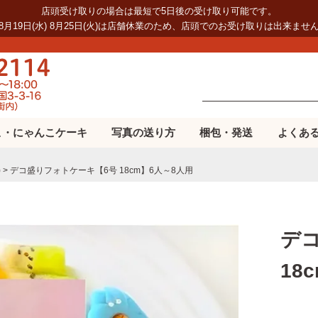
店頭受け取りの場合は最短で5日後の受け取り可能です。
8月19日(水) 8月25日(火)は店舗休業のため、店頭でのお受け取りは出来ませ
こ・にゃんこケーキ
写真の送り方
梱包・発送
よくあ
)
デコ盛りフォトケーキ【6号 18cm】6人～8人用
デ
18