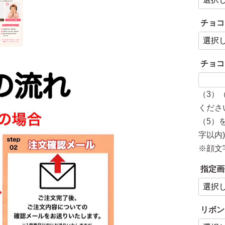
チョコ
チョコ
（3）
くださ
（5）
字以内
※顔文
指定画
リボン