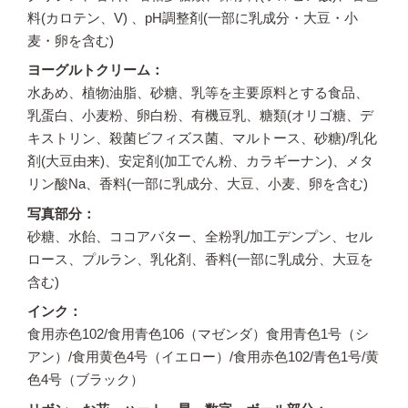
料(カロテン、V) 、pH調整剤(一部に乳成分・大豆・小
麦・卵を含む)
ヨーグルトクリーム
水あめ、植物油脂、砂糖、乳等を主要原料とする食品、
乳蛋白、小麦粉、卵白粉、有機豆乳、糖類(オリゴ糖、デ
キストリン、殺菌ビフィズス菌、マルトース、砂糖)/乳化
剤(大豆由来)、安定剤(加工でん粉、カラギーナン)、メタ
リン酸Na、香料(一部に乳成分、大豆、小麦、卵を含む)
写真部分
砂糖、水飴、ココアバター、全粉乳/加工デンプン、セル
ロース、プルラン、乳化剤、香料(一部に乳成分、大豆を
含む)
インク
食用赤色102/食用青色106（マゼンダ）食用青色1号（シ
アン）/食用黄色4号（イエロー）/食用赤色102/青色1号/黄
色4号（ブラック）