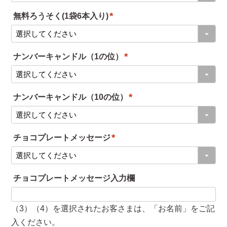
必
無料ろうそく(1袋6本入り)
須
(
)
必
ナンバーキャンドル（1の位）
須
(
)
必
ナンバーキャンドル（10の位）
須
(
)
必
チョコプレートメッセージ
須
(
)
必
チョコプレートメッセージ入力欄
須
)
（3）（4）を選択されたお客さまは、「お名前」をご記
入ください。