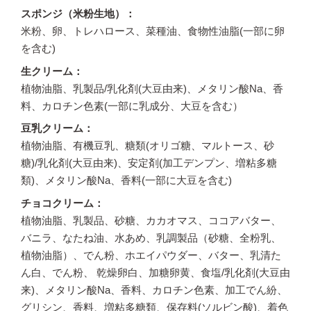
スポンジ（米粉生地）
米粉、卵、トレハロース、菜種油、食物性油脂(一部に卵
を含む)
生クリーム
植物油脂、乳製品/乳化剤(大豆由来)、メタリン酸Na、香
料、カロチン色素(一部に乳成分、大豆を含む）
豆乳クリーム
植物油脂、有機豆乳、糖類(オリゴ糖、マルトース、砂
糖)/乳化剤(大豆由来)、安定剤(加工デンプン、増粘多糖
類)、メタリン酸Na、香料(一部に大豆を含む)
チョコクリーム
植物油脂、乳製品、砂糖、カカオマス、ココアバター、
バニラ、なたね油、水あめ、乳調製品（砂糖、全粉乳、
植物油脂）、でん粉、ホエイパウダー、バター、乳清た
ん白、でん粉、 乾燥卵白、加糖卵黄、食塩/乳化剤(大豆由
来)、メタリン酸Na、香料、カロチン色素、加工でん紛、
グリシン、香料、増粘多糖類、保存料(ソルビン酸)、着色