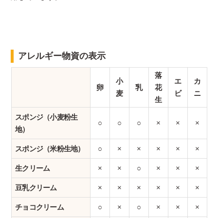
アレルギー物資の表示
落
小
エ
カ
卵
乳
花
麦
ビ
ニ
生
スポンジ（小麦粉生
○
○
○
×
×
×
地）
スポンジ（米粉生地）
○
×
×
×
×
×
生クリーム
×
×
○
×
×
×
豆乳クリーム
×
×
×
×
×
×
チョコクリーム
○
×
○
×
×
×