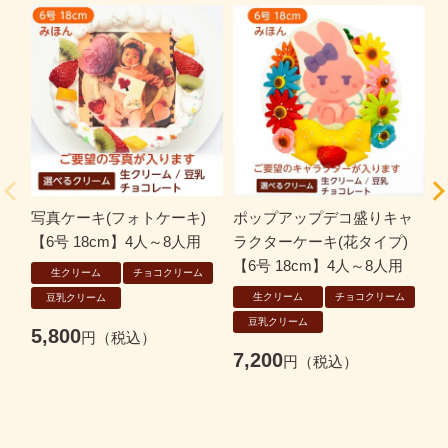
写真ケーキ(フォトケーキ)
ポップアップデコ盛りキャ
【6号 18cm】4人～8人用
ラクターケーキ(花タイプ)
(
【6号 18cm】4人～8人用
号
生クリーム
チョコクリーム
生クリーム
チョコクリーム
豆乳クリーム
豆乳クリーム
7
5,800
7,200