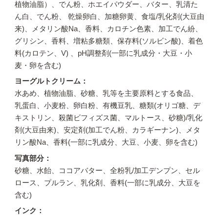
植物油脂）、でん粉、ホエイパウダー、バター、乳清た
ん白、でん粉、 乾燥卵白、加糖卵黄、食塩/乳化剤(大豆由
来)、メタリン酸Na、香料、カロチン色素、加工でん紛、
グリシン、香料、増粘多糖類、保存料(ソルビン酸)、着色
料(カロテン、V) 、pH調整剤(一部に乳成分・大豆・小
麦・卵を含む)
ヨーグルトクリーム
水あめ、植物油脂、砂糖、乳等を主要原料とする食品、
乳蛋白、小麦粉、卵白粉、有機豆乳、糖類(オリゴ糖、デ
キストリン、殺菌ビフィズス菌、マルトース、砂糖)/乳化
剤(大豆由来)、安定剤(加工でん粉、カラギーナン)、メタ
リン酸Na、香料(一部に乳成分、大豆、小麦、卵を含む)
写真部分
砂糖、水飴、ココアバター、全粉乳/加工デンプン、セル
ロース、プルラン、乳化剤、香料(一部に乳成分、大豆を
含む)
インク