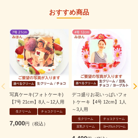
おすすめ商品
写真ケーキ(フォトケーキ)
デコ盛りお花いっぱいフォ
【7号 21cm】8人～12人用
トケーキ【4号 12cm】1人
ー
～3人用
生クリーム
チョコクリーム
生クリーム
チョコクリーム
7,000
豆乳クリーム
ヨーグルトクリーム
6