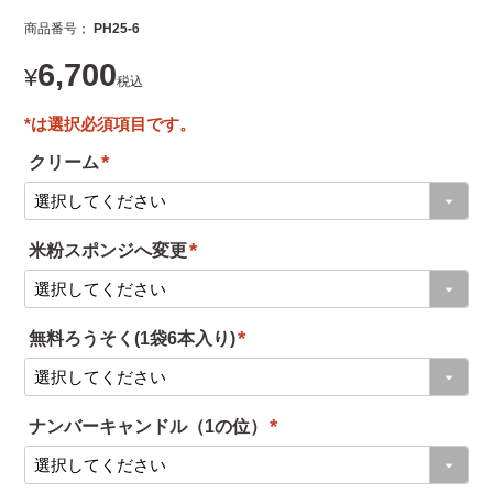
商品番号
PH25-6
6,700
¥
税込
クリーム
(
必
米粉スポンジへ変更
須
(
)
必
無料ろうそく(1袋6本入り)
須
(
)
必
ナンバーキャンドル（1の位）
須
(
)
必