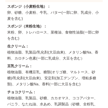
スポンジ（小麦粉生地）
卵、砂糖、小麦粉、牛乳、バター(一部に卵、乳成分、小
麦を含む)
スポンジ（米粉生地）
米粉、卵、トレハロース、菜種油、食物性油脂(一部に卵
を含む)
生クリーム
植物油脂、乳製品/乳化剤(大豆由来)、メタリン酸Na、香
料、カロチン色素(一部に乳成分、大豆を含む）
豆乳クリーム
植物油脂、有機豆乳、糖類(オリゴ糖、マルトース、砂
糖)/乳化剤(大豆由来)、安定剤(加工デンプン、増粘多糖
類)、メタリン酸Na、香料(一部に大豆を含む)
チョコクリーム
植物油脂、乳製品、砂糖、カカオマス、ココアバター、
バニラ、なたね油、水あめ、乳調製品（砂糖、全粉乳、