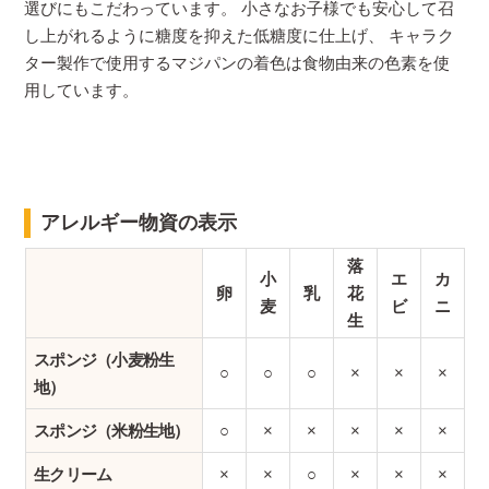
選びにもこだわっています。 小さなお子様でも安心して召
し上がれるように糖度を抑えた低糖度に仕上げ、 キャラク
ター製作で使用するマジパンの着色は食物由来の色素を使
用しています。
アレルギー物資の表示
落
小
エ
カ
卵
乳
花
麦
ビ
ニ
生
スポンジ（小麦粉生
○
○
○
×
×
×
地）
スポンジ（米粉生地）
○
×
×
×
×
×
生クリーム
×
×
○
×
×
×