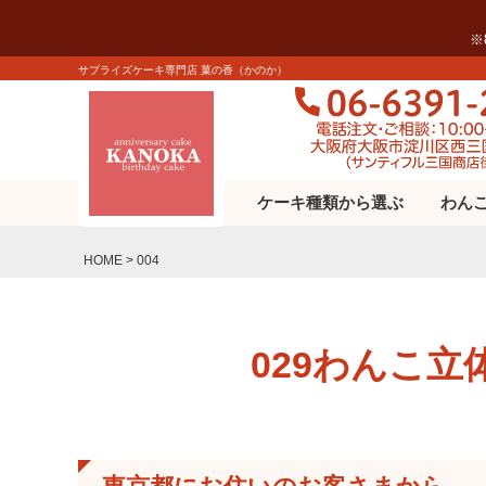
※
サプライズケーキ専門店 菓の香（かのか）
ケーキ種類から選ぶ
わん
HOME
004
029わんこ