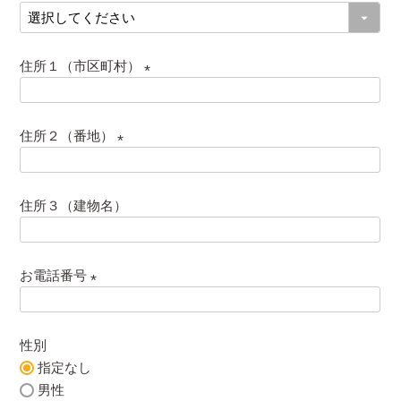
)
(
必
須
住所１（市区町村）
)
(
必
住所２（番地）
須
)
(
必
住所３（建物名）
須
)
お電話番号
(
必
性別
須
指定なし
)
男性