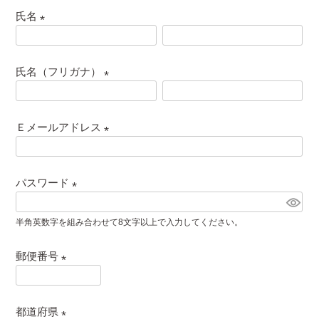
氏名
(
必
氏名（フリガナ）
須
)
(
必
Ｅメールアドレス
須
)
(
必
パスワード
須
)
(
半角英数字を組み合わせて8文字以上で入力してください。
必
須
郵便番号
)
(
必
都道府県
須