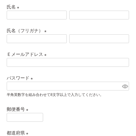
氏名
(
必
氏名（フリガナ）
須
)
(
必
Ｅメールアドレス
須
)
(
必
パスワード
須
)
(
半角英数字を組み合わせて8文字以上で入力してください。
必
須
郵便番号
)
(
必
都道府県
須