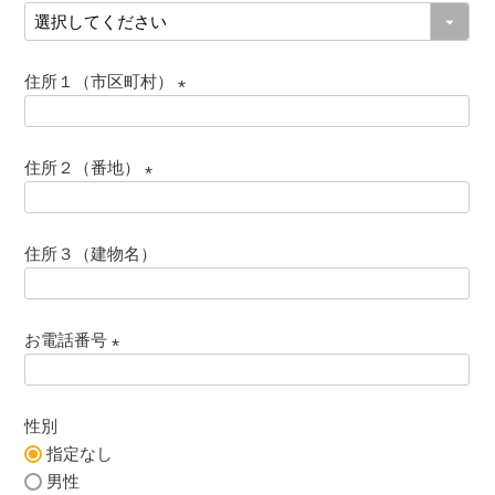
)
(
必
須
住所１（市区町村）
)
(
必
住所２（番地）
須
)
(
必
住所３（建物名）
須
)
お電話番号
(
必
性別
須
指定なし
)
男性