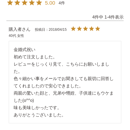
5.00
4
4
件中
1
-
4
件表示
購入者
投稿日
2018/04/15
40代
女性
金婚式祝い

初めて注文しました。

レビューをじっくり見て、こちらにお願いしまし
た。

色々細かい事をメールでお聞きしても親切に回答し
てくれましたので安心できました。

両親の驚いた顔と、兄弟や甥姪、子供達にもウケま
した(o^^o)

味も美味しかったです。

ありがとうございました。