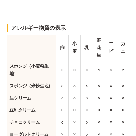
アレルギー物資の表示
落
小
エ
カ
卵
乳
花
麦
ビ
ニ
生
スポンジ（小麦粉生
○
○
○
×
×
×
地）
スポンジ（米粉生地）
○
×
×
×
×
×
生クリーム
×
×
○
×
×
×
豆乳クリーム
×
×
×
×
×
×
チョコクリーム
○
×
○
×
×
×
ヨーグルトクリーム
×
×
○
×
×
×