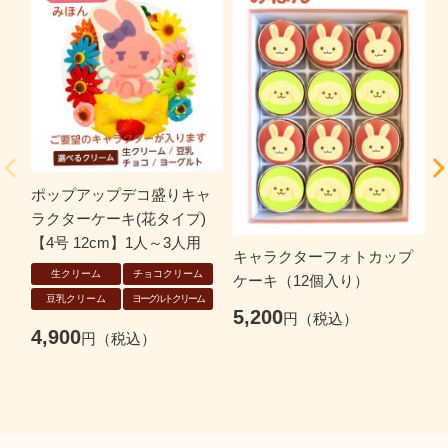
ポップアップデコ盛りキャ
ラクターケーキ(花タイプ)
(
【4号 12cm】1人～3人用
号
キャラクターフォトカップ
生クリーム
チョコクリーム
ケーキ（12個入り）
豆乳クリーム
ヨーグルトクリーム
5,200
4,900
3