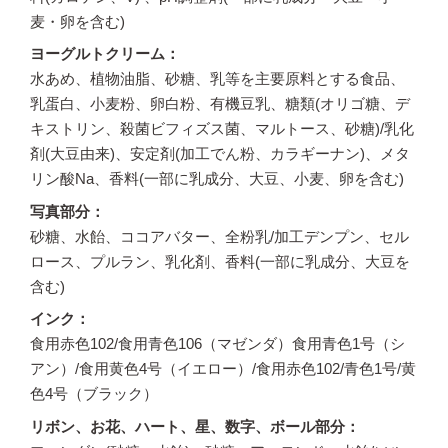
麦・卵を含む)
ヨーグルトクリーム
水あめ、植物油脂、砂糖、乳等を主要原料とする食品、
乳蛋白、小麦粉、卵白粉、有機豆乳、糖類(オリゴ糖、デ
キストリン、殺菌ビフィズス菌、マルトース、砂糖)/乳化
剤(大豆由来)、安定剤(加工でん粉、カラギーナン)、メタ
リン酸Na、香料(一部に乳成分、大豆、小麦、卵を含む)
写真部分
砂糖、水飴、ココアバター、全粉乳/加工デンプン、セル
ロース、プルラン、乳化剤、香料(一部に乳成分、大豆を
含む)
インク
食用赤色102/食用青色106（マゼンダ）食用青色1号（シ
アン）/食用黄色4号（イエロー）/食用赤色102/青色1号/黄
色4号（ブラック）
リボン、お花、ハート、星、数字、ボール部分