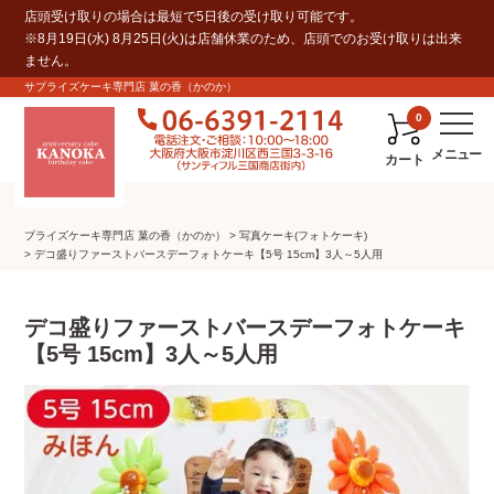
店頭受け取りの場合は最短で5日後の受け取り可能です。
※8月19日(水) 8月25日(火)は店舗休業のため、店頭でのお受け取りは出来
ません。
サプライズケーキ専門店 菓の香（かのか）
0
カート
プライズケーキ専⾨店 菓の⾹（かのか）
写真ケーキ(フォトケーキ)
デコ盛りファーストバースデーフォトケーキ【5号 15cm】3人～5人用
デコ盛りファーストバースデーフォトケーキ
【5号 15cm】3人～5人用