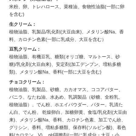
米粉、卵、トレハロース、菜種油、食物性油脂(一部に卵
を含む)
生クリーム
植物油脂、乳製品/乳化剤(大豆由来)、メタリン酸Na、香
料、カロチン色素(一部に乳成分、大豆を含む）
豆乳クリーム
植物油脂、有機豆乳、糖類(オリゴ糖、マルトース、砂
糖)/乳化剤(大豆由来)、安定剤(加工デンプン、増粘多糖
類)、メタリン酸Na、香料(一部に大豆を含む)
チョコクリーム
植物油脂、乳製品、砂糖、カカオマス、ココアバター、
バニラ、なたね油、水あめ、乳調製品（砂糖、全粉乳、
植物油脂）、でん粉、ホエイパウダー、バター、乳清た
ん白、でん粉、 乾燥卵白、加糖卵黄、食塩/乳化剤(大豆由
来)、メタリン酸Na、香料、カロチン色素、加工でん紛、
グリシン、香料、増粘多糖類、保存料(ソルビン酸)、着色
料(カロテン、V) 、pH調整剤(一部に乳成分・大豆・小