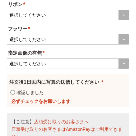
リボン
(
必
フラワー
須
(
)
必
指定画像の有無
須
(
)
必
須
注文後1日以内に写真の送信してください
)
(
確認しました
必
須
)
【ご注意】
店頭受け取りのお客さまへ
店頭受け取りのお客さまはAmazonPayはご利用できま