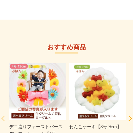
おすすめ商品
デコ盛りファーストバース
わんこケーキ【3号 9cm】
デ