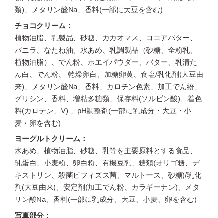
類)、メタリン酸Na、香料(一部に大豆を含む)
チョコクリーム
植物油脂、乳製品、砂糖、カカオマス、ココアバター、
バニラ、なたね油、水あめ、乳調製品（砂糖、全粉乳、
植物油脂）、でん粉、ホエイパウダー、バター、乳清た
ん白、でん粉、 乾燥卵白、加糖卵黄、食塩/乳化剤(大豆由
来)、メタリン酸Na、香料、カロチン色素、加工でん紛、
グリシン、香料、増粘多糖類、保存料(ソルビン酸)、着色
料(カロテン、V) 、pH調整剤(一部に乳成分・大豆・小
麦・卵を含む)
ヨーグルトクリーム
水あめ、植物油脂、砂糖、乳等を主要原料とする食品、
乳蛋白、小麦粉、卵白粉、有機豆乳、糖類(オリゴ糖、デ
キストリン、殺菌ビフィズス菌、マルトース、砂糖)/乳化
剤(大豆由来)、安定剤(加工でん粉、カラギーナン)、メタ
リン酸Na、香料(一部に乳成分、大豆、小麦、卵を含む)
写真部分