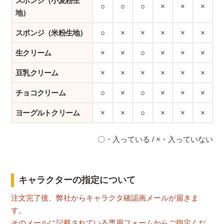
スポンジ（小麦粉生
○
○
○
×
×
×
地）
スポンジ（米粉生地）
○
×
×
×
×
×
生クリーム
×
×
○
×
×
×
豆乳クリーム
×
×
×
×
×
×
チョコクリーム
○
×
○
×
×
×
ヨーグルトクリーム
×
×
○
×
×
×
〇・入っている / ×・入っていない
キャラクターの指定について
注文完了後、弊社からキャラクタ確認画メールが届きま
す。
そのメールに記載されている専用フォームからご指定くだ