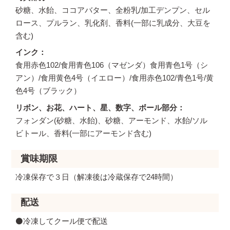
砂糖、水飴、ココアバター、全粉乳/加工デンプン、セル
ロース、プルラン、乳化剤、香料(一部に乳成分、大豆を
含む)
インク
食用赤色102/食用青色106（マゼンダ）食用青色1号（シ
アン）/食用黄色4号（イエロー）/食用赤色102/青色1号/黄
色4号（ブラック）
リボン、お花、ハート、星、数字、ボール部分
フォンダン(砂糖、水飴)、砂糖、アーモンド、水飴/ソル
ビトール、香料(一部にアーモンド含む)
賞味期限
冷凍保存で３日（解凍後は冷蔵保存で24時間）
配送
⚫️冷凍してクール便で配送