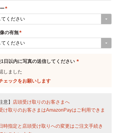
必
ー
須
)
(
必
像の有無
須
)
(
必
須
後1日以内に写真の送信してください
)
(
認しました
必
須
)
注意】
店頭受け取りのお客さまへ
受け取りのお客さまはAmazonPayはご利用できま
。
日時指定と店頭受け取りへの変更はご注文手続き