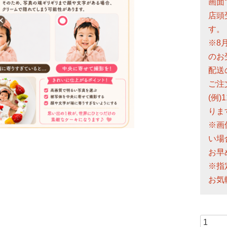
画面
店頭
す。
※8
のお
配送
ご注
(例
りま
※画
い場
お早
※指
お気