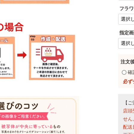
フラワ
指定画
注文
確
【ご
店頭
せん
配送