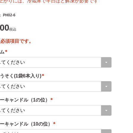
上がりには、冷蔵庫で半日ほど解凍が必要です
PH02-6
600
税込
ム
(
必
うそく(1袋6本入り)
須
)
(
必
ーキャンドル（1の位）
須
)
(
必
ーキャンドル（10の位）
須
)
(