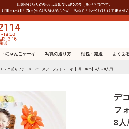
店頭受け取りの場合は最短で5日後の受け取り可能です。
8月19日(水) 8月25日(火)は店舗休業のため、店頭でのお受け取りは出来ませ
こ・にゃんこケーキ
写真の送り方
梱包・発送
よくあ
)
デコ盛りファーストバースデーフォトケーキ【6号 18cm】4人～8人用
デ
フォ
8人