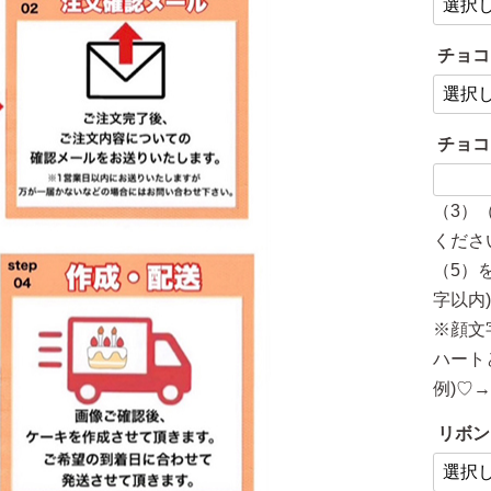
チョコ
チョコ
（3）
くださ
（5）
字以内
※顔文
ハート
例)♡→
リボン