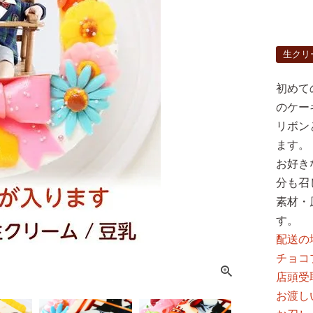
生クリ
初めて
のケー
リボン
ます。
お好き
分も召
素材・
す。
配送の
チョコ
店頭受
お渡し